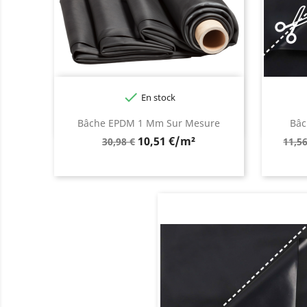

En stock
Bâche EPDM 1 Mm Sur Mesure
Bâc
Prix
Prix
10,51 €/m²
30,98 €
11,56
de
de
base
bas