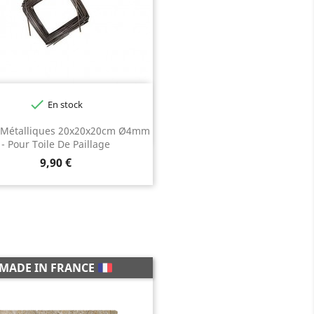

En stock
 Métalliques 20x20x20cm Ø4mm
- Pour Toile De Paillage
Prix
9,90 €
MADE IN FRANCE