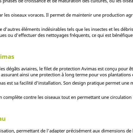
es phases de croissance et de maturation des cultures, où les oisea
par les oiseaux voraces. Il permet de maintenir une production agri
e d'autres éléments indésirables tels que les insectes et les débri
iques ou d'effectuer des nettoyages fréquents, ce qui est bénéfiq
vimas
s dégâts aviaires, le filet de protection Avimas est conçu pour être
, assurant ainsi une protection à long terme pour vos plantations 
s est sa facilité d'installation. Son design pratique permet une mi
ion complète contre les oiseaux tout en permettant une circulation 
au
sation, permettant de l'adapter précisément aux dimensions de la z