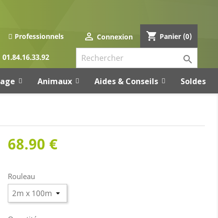
shopping_cart

Panier
(0)
Professionnels
Connexion
01.84.16.33.92

rage
Animaux
Aides & Conseils
Soldes
68.90 €
Rouleau