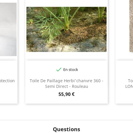

En stock
otection
Toile De Paillage Herbi'chanvre 360 -
To
Semi Direct - Rouleau
LON
Prix
55,90 €
Questions