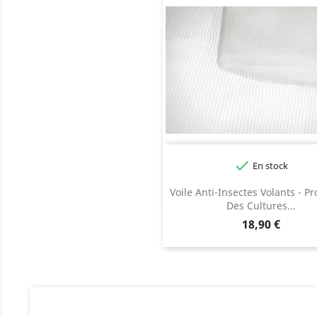

En stock
Voile Anti-Insectes Volants - Pr
Des Cultures...
Prix
18,90 €