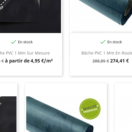


En stock
En stock
he PVC 1 Mm Sur Mesure
Bâche PVC 1 Mm En Roul
Prix
Prix
à partir de 4,95 €/m²
274,41 €
 €
288,85 €
de
e
base