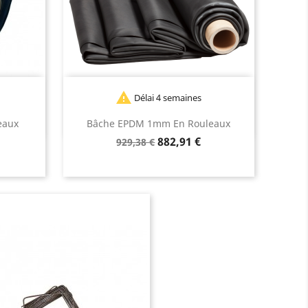

Délai 4 semaines
eaux
Bâche EPDM 1mm En Rouleaux
Prix
Prix
882,91 €
929,38 €
de
base