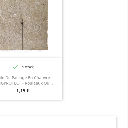

En stock
ile De Paillage En Chanvre
GPROTECT - Rouleaux Ou...
Prix
1,15 €