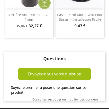
Barrière Anti-Racine ECO -
Passe-Paroi Mural Ø50 Pour
1mm
Bassin - Installation Facile
Prix
Prix
Prix
32,27 €
9,47 €
35,86 €
de
base
Questions
Envoyez-nous votre question
Soyez le premier à poser une question sur ce
produit !
Consulter, révoquer ou modifier des données