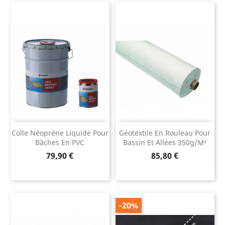
Colle Néoprène Liquide Pour
Géotextile En Rouleau Pour
Bâches En PVC
Bassin Et Allées 350g/m²
Prix
Prix
79,90 €
85,80 €
-20%