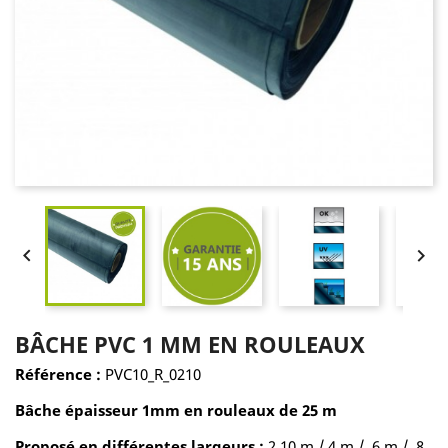


BÂCHE PVC 1 MM EN ROULEAUX
Référence :
PVC10_R_0210
Bâche épaisseur 1mm
en rouleaux de 25 m
Proposé en différentes largeurs :
2,10 m / 4 m / 6 m / 8