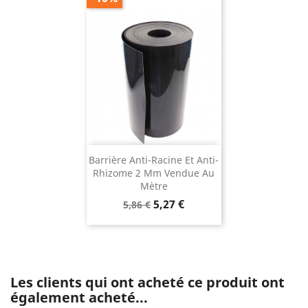
Barrière Anti-Racine Et Anti-
Rhizome 2 Mm Vendue Au
Mètre
Prix
Prix
5,27 €
5,86 €
de
base
Les clients qui ont acheté ce produit ont
également acheté...