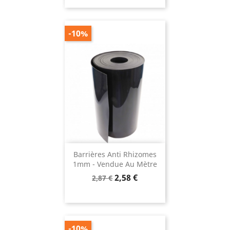
base
-10%
Barrières Anti Rhizomes
1mm - Vendue Au Mètre
Prix
Prix
2,58 €
2,87 €
de
base
-10%