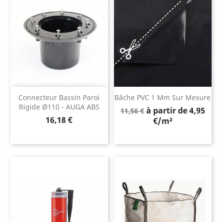
Connecteur Bassin Paroi
Bâche PVC 1 Mm Sur Mesure
Rigide Ø110 - AUGA ABS
Prix
à partir de 4,95
11,56 €
Prix
16,18 €
de
€/m²
base