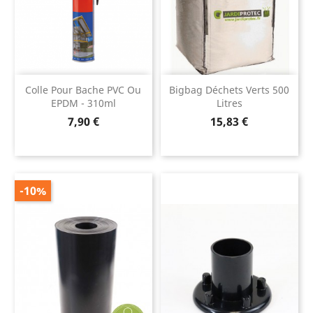
Colle Pour Bache PVC Ou
Bigbag Déchets Verts 500
EPDM - 310ml
Litres
Prix
Prix
7,90 €
15,83 €
-10%