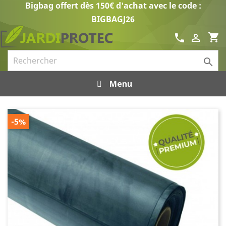
Bigbag offert dès 150€ d'achat avec le code :
BIGBAGJ26
shopping_cart
call


Menu
-5%