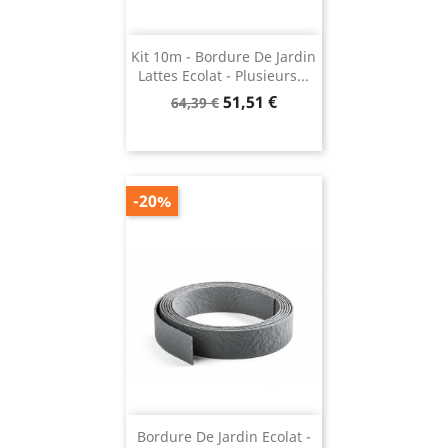
Kit 10m - Bordure De Jardin
Lattes Ecolat - Plusieurs...
Prix
Prix
51,51 €
64,39 €
de
base
-20%
Bordure De Jardin Ecolat -