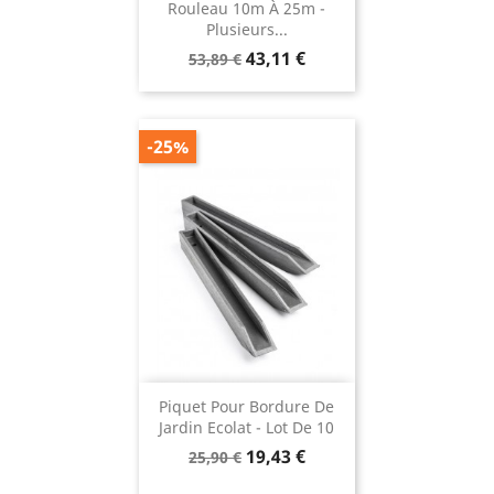
Rouleau 10m À 25m -
Plusieurs...
Prix
Prix
43,11 €
53,89 €
de
base
-25%
Piquet Pour Bordure De
Jardin Ecolat - Lot De 10
Prix
Prix
19,43 €
25,90 €
de