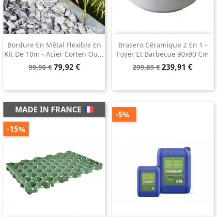
Bordure En Métal Flexible En
Brasero Céramique 2 En 1 -
Kit De 10m - Acier Corten Ou...
Foyer Et Barbecue 90x90 Cm
Prix
Prix
Prix
Prix
79,92 €
239,91 €
99,90 €
299,89 €
de
de
base
base
MADE IN FRANCE
-5%
-15%