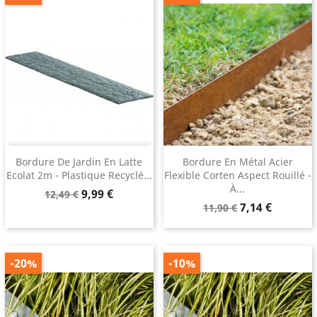
Bordure De Jardin En Latte
Bordure En Métal Acier
Ecolat 2m - Plastique Recyclé...
Flexible Corten Aspect Rouillé -
À...
Prix
Prix
9,99 €
12,49 €
Prix
Prix
de
7,14 €
11,90 €
de
base
base
-20%
-10%