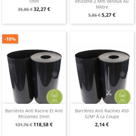
1mm
Rhizome 2 Mm Vendue Au
Mètre
Prix
Prix
32,27 €
35,86 €
Prix
Prix
de
5,27 €
5,86 €
de
base
base
-10%
Barrières Anti Racine Et Anti
Barrières Anti Racines 450
Rhizomes 2mm
G/m² À La Coupe
Prix
Prix
Prix
118,58 €
2,14 €
131,76 €
de