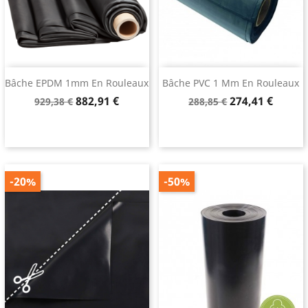
Bâche EPDM 1mm En Rouleaux
Bâche PVC 1 Mm En Rouleaux
Prix
Prix
Prix
Prix
882,91 €
274,41 €
929,38 €
288,85 €
de
de
base
base
-20%
-50%