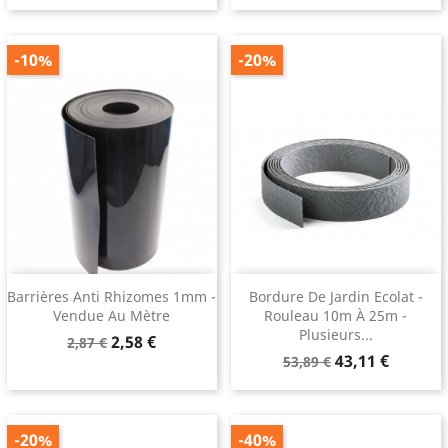
base
-10%
-20%
Barrières Anti Rhizomes 1mm -
Bordure De Jardin Ecolat -
Vendue Au Mètre
Rouleau 10m À 25m -
Plusieurs...
Prix
Prix
2,58 €
2,87 €
Prix
Prix
de
43,11 €
53,89 €
de
base
base
-20%
-40%