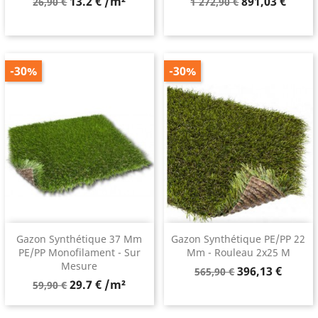
Prix
Prix
Prix
13.2 € /m²
891,03 €
26,90 €
1 272,90 €
de
de
base
base
-30%
-30%
Gazon Synthétique 37 Mm
Gazon Synthétique PE/PP 22
PE/PP Monofilament - Sur
Mm - Rouleau 2x25 M
Mesure
Prix
Prix
396,13 €
565,90 €
Prix
29.7 € /m²
de
59,90 €
de
base
base