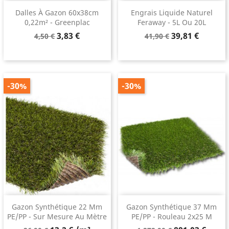
Dalles À Gazon 60x38cm
Engrais Liquide Naturel
0,22m² - Greenplac
Feraway - 5L Ou 20L
Prix
Prix
Prix
Prix
3,83 €
39,81 €
4,50 €
41,90 €
de
de
base
base
-30%
-30%
Gazon Synthétique 22 Mm
Gazon Synthétique 37 Mm
PE/PP - Sur Mesure Au Mètre
PE/PP - Rouleau 2x25 M