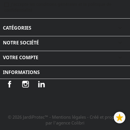
J'accepte les conditions générales et la politique de
confidentialité
CATÉGORIES

NOTRE SOCIÉTÉ

VOTRE COMPTE

INFORMATIONS
Facebook
Instagram
LinkedIn
© 2026 JardiProtec™ - Mentions légales
- Créé et propulsé
par l'agence Colibri