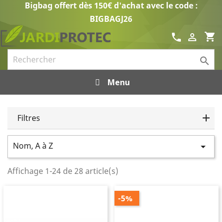
Bigbag offert dès 150€ d'achat avec le code :
BIGBAGJ26
shopping_cart
call


Menu
Filtres
Nom, A à Z

Affichage 1-24 de 28 article(s)
-5%