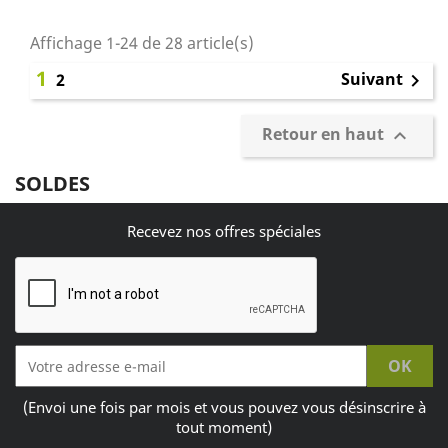
Affichage 1-24 de 28 article(s)
1
Suivant
2

Retour en haut

SOLDES
Recevez nos offres spéciales
(Envoi une fois par mois et vous pouvez vous désinscrire à
tout moment)