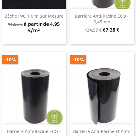
Bâche PVC 1 Mm Sur Mesure
Barrière Anti-Racine ECO -
0,45mm
Prix
à partir de 4,95
11,56 €
Prix
Prix
de
67,28 €
€/m²
134,57 €
de
base
base
-10%
-10%
Barrière Anti-Racine ECO -
Barrière Anti-Racine Et Anti-