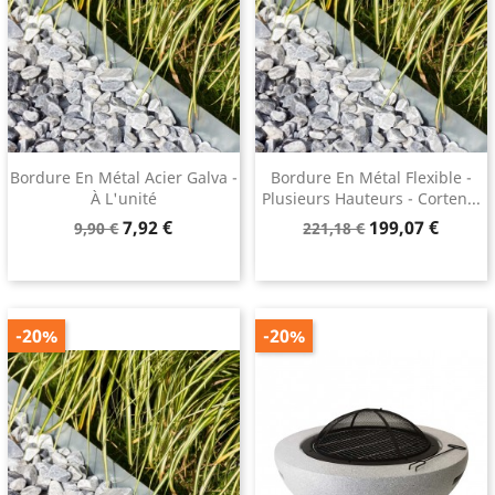
Bordure En Métal Acier Galva -
Bordure En Métal Flexible -
À L'unité
Plusieurs Hauteurs - Corten...
Prix
Prix
Prix
Prix
7,92 €
199,07 €
9,90 €
221,18 €
de
de
base
base
-20%
-20%