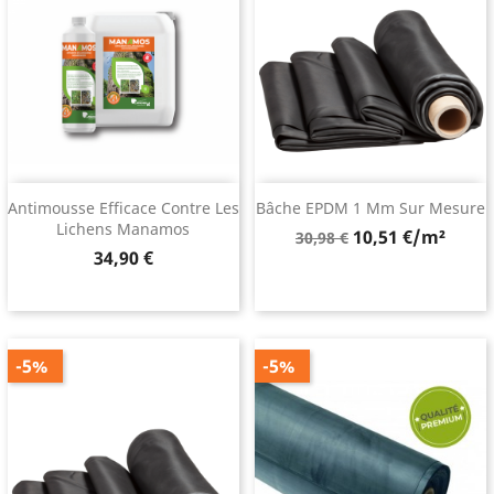
Antimousse Efficace Contre Les
Bâche EPDM 1 Mm Sur Mesure
Lichens Manamos
Prix
10,51 €/m²
30,98 €
Prix
34,90 €
de
base
-5%
-5%