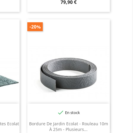
Prix
79,90 €
-20%

En stock
Noir
Gris
tes Ecolat
Bordure De Jardin Ecolat - Rouleau 10m
À 25m - Plusieurs...