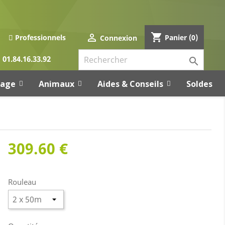
shopping_cart

Panier
(0)
Professionnels
Connexion
01.84.16.33.92

rage
Animaux
Aides & Conseils
Soldes
309.60 €
Rouleau