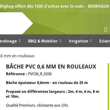
Bigbag offert dès 150€ d'achat avec le code :
BIGBAGJ26
ardinage
BBQ & Mobilier
Irrigation
Eclai
,6 mm en rouleaux
BÂCHE PVC 0,6 MM EN ROULEAUX
Référence :
PVC06_R_0200
Bâche épaisseur 0,6mm -
en rouleau de 25 m
Proposé
en différentes largeurs : 2m, 4 m, 6 m, 8 m
et 10m.
Qualité Premium, résistante aux UVs