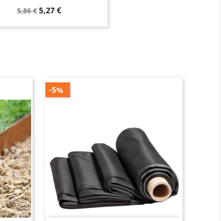
Prix
Prix
5,27 €
5,86 €
de
base
-5%