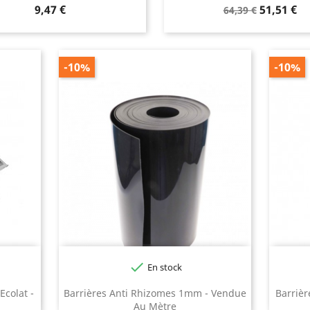
Prix
Prix
Prix
9,47 €
51,51 €
64,39 €
de
base
-10%
-10%

En stock
Ecolat -
Barrières Anti Rhizomes 1mm - Vendue
Barrièr
Au Mètre