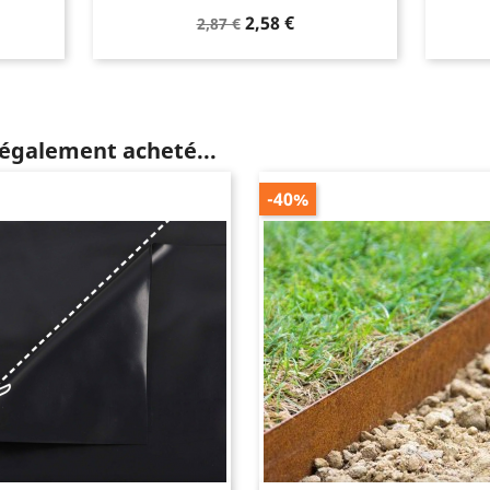
Prix
Prix
2,58 €
2,87 €
de
base
 également acheté...
-40%