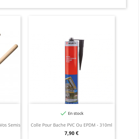

En stock
Noir
 Vos Semis
Colle Pour Bache PVC Ou EPDM - 310ml
Prix
7,90 €