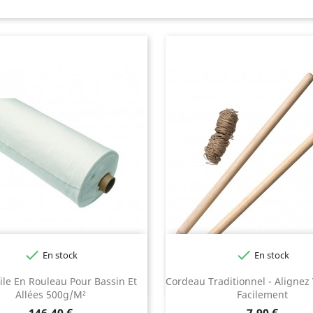


En stock
En stock
ile En Rouleau Pour Bassin Et
Cordeau Traditionnel - Alignez
Allées 500g/m²
Facilement
Prix
Prix
146,40 €
7,90 €