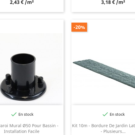
2,43 € /m²
3,18 € /m²
-20%


En stock
En stock
Noir
Gris
aroi Mural Ø50 Pour Bassin -
Kit 10m - Bordure De Jardin Lat
Installation Facile
- Plusieurs...