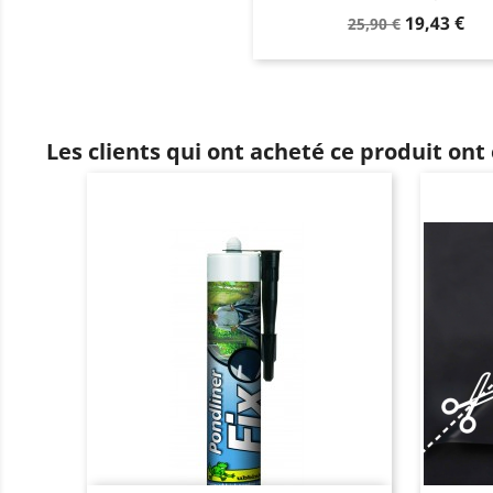
Prix
Prix
19,43 €
25,90 €
de
base
Les clients qui ont acheté ce produit ont