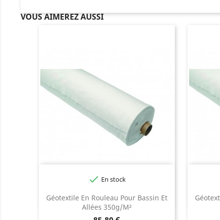
VOUS AIMEREZ AUSSI

En stock
Géotextile En Rouleau Pour Bassin Et
Géotext
Allées 350g/m²
Prix
85,80 €