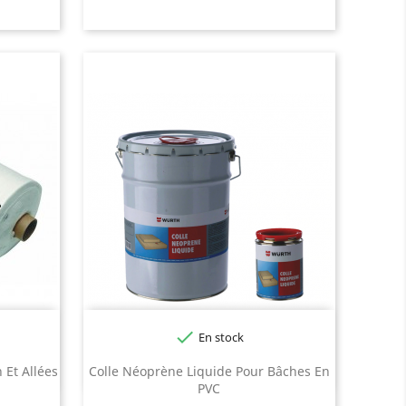

En stock
 Et Allées
Colle Néoprène Liquide Pour Bâches En
PVC