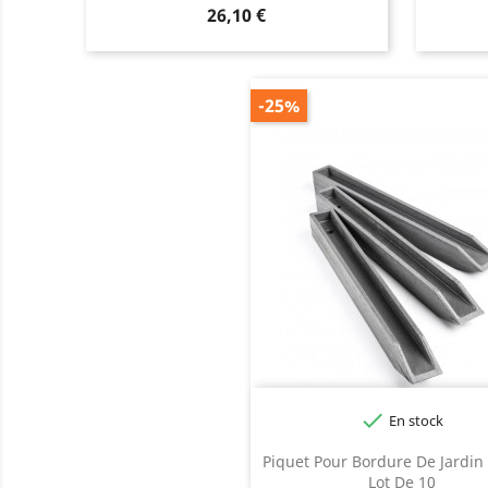
Prix
26,10 €
-25%

En stock
Gris
Piquet Pour Bordure De Jardin 
Lot De 10