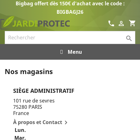
Bigbag offert dès 150€ d'achat avec le code :
BIGBAGJ26
shopping_cart
call


Menu
Nos magasins
SIÈGE ADMINISTRATIF
101 rue de sevres
75280 PARIS
France
À propos et Contact

Lun.
Mar.