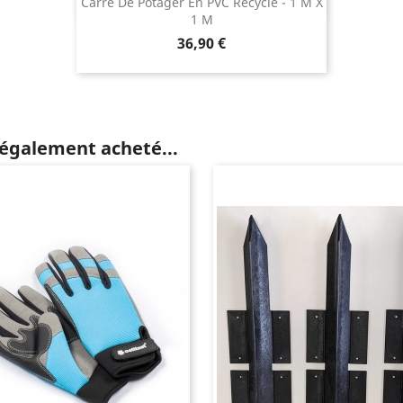
Carré De Potager En PVC Recyclé - 1 M X
1 M
Prix
36,90 €
 également acheté...