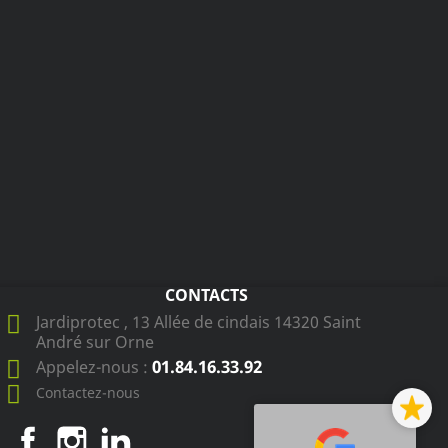
CONTACTS
Jardiprotec , 13 Allée de cindais 14320 Saint
André sur Orne
01.84.16.33.92
Appelez-nous :
Contactez-nous
Facebook
Instagram
LinkedIn