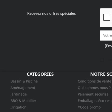
Recevez nos offres spéciales
(Env
J'a
CATÉGORIES
NOTRE SO
Bassin & Piscine
Conditions de vente
Aménagement
Qui sommes nous ?
Jardinage
Paiement sécurisé
BBQ & Mobilier
Emballages éco-res
Irrigation
*Code promo