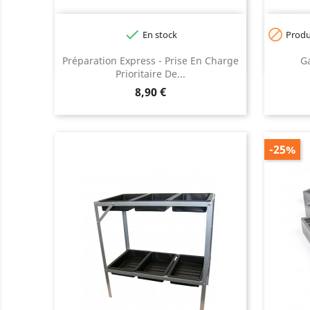


En stock
Produi
Préparation Express - Prise En Charge
G
Prioritaire De...
Prix
8,90 €
-25%