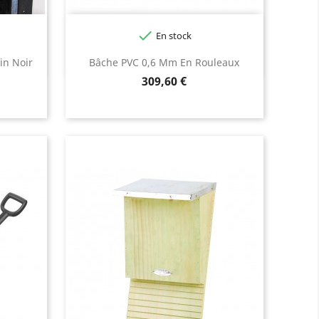

En stock
in Noir
Bâche PVC 0,6 Mm En Rouleaux
Prix
309,60 €