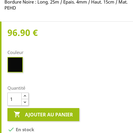
Bordure Noire : Long. 25m / Epais. 4mm / Haut. 15cm / Mat.
PEHD
96.90 €
Couleur
Noir
Quantité

AJOUTER AU PANIER

En stock