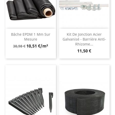
Bâche EPDM 1 Mm Sur
Kit De Jonction Acier
Mesure
Galvanisé - Barrière Anti-
Rhizome...
Prix
10,51 €/m²
30,98 €
Prix
de
11,50 €
base