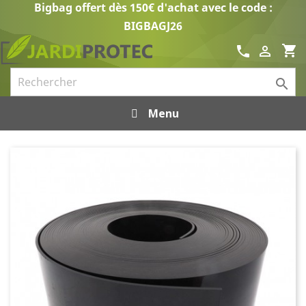
Bigbag offert dès 150€ d'achat avec le code :
BIGBAGJ26
shopping_cart
call


Menu