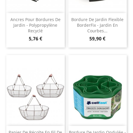
Ancres Pour Bordures De
Bordure De Jardin Flexible
Jardin - Polypropylène
BorderFix - Jardin En
Recyclé
Courbes...
Prix
Prix
5,76 €
59,90 €
Panier De Récolte En Fil De
Bordure De Jardin Ondulée -