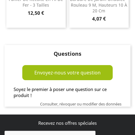
Fer - 3 Tailles
Rouleau 9 M, Hauteurs 10 À
20 Cm
Prix
12,50 €
Prix
4,07 €
Questions
Envoyez-nous votre question
Soyez le premier à poser une question sur ce
produit !
Consulter, révoquer ou modifier des données
Recevez nos offres spéciales