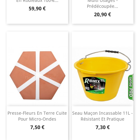
En Rouleaux 100%...
Multi Usages -
Prédécoupée...
Prix
59,90 €
Prix
20,90 €
Presse-Fleurs En Terre Cuite
Seau Maçon Incassable 11L -
Pour Micro-Ondes
Résistant Et Pratique
Prix
Prix
7,50 €
7,30 €