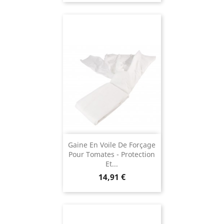
Gaine En Voile De Forçage
Pour Tomates - Protection
Et...
Prix
14,91 €