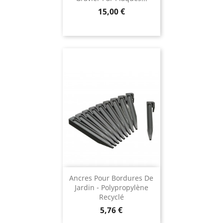
Prix
15,00 €
Ancres Pour Bordures De
Jardin - Polypropylène
Recyclé
Prix
5,76 €