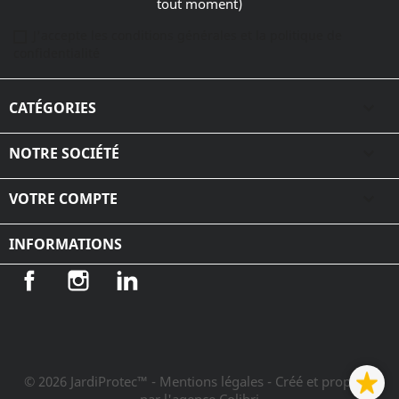
tout moment)
J'accepte les conditions générales et la politique de
confidentialité
CATÉGORIES

NOTRE SOCIÉTÉ

VOTRE COMPTE

INFORMATIONS
Facebook
Instagram
LinkedIn
© 2026 JardiProtec™ - Mentions légales
- Créé et propulsé