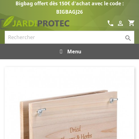
Bigbag offert dès 150€ d'achat avec le code :
BIGBAGJ26
shopping_cart
call


Menu