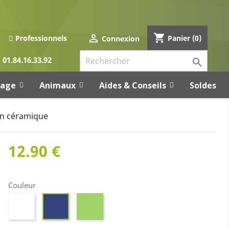
shopping_cart

Panier
(0)
Professionnels
Connexion
01.84.16.33.92

rage
Animaux
Aides & Conseils
Soldes
en céramique
12.90 €
Couleur
Blanc
Vert
Bleu
foncé