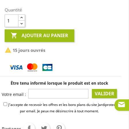
Quantité

AJOUTER AU PANIER

15 jours ouvrés
Être tenu informé lorsque le produit est en stock
VALIDER
Votre email :
J'accepte de recevoir les offres et les bons plans du site Jardiprotec
par email.
Je peux me désinscrire à tout moment.
Partager