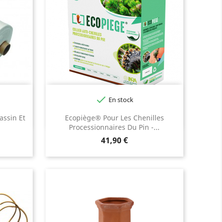

En stock
assin Et
Ecopiège® Pour Les Chenilles
Processionnaires Du Pin -...
Prix
41,90 €