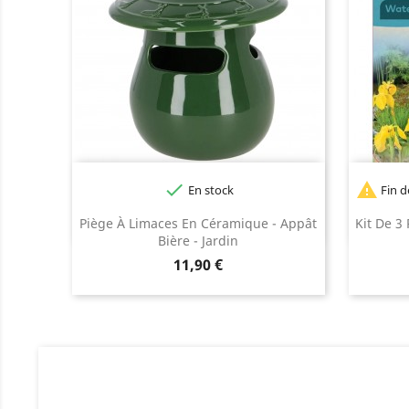


En stock
Fin d
Piège À Limaces En Céramique - Appât
Kit De 3
Bière - Jardin
Prix
11,90 €