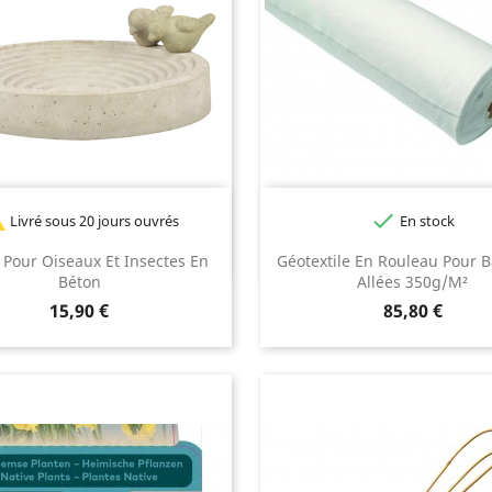


Livré sous 20 jours ouvrés
En stock
 Pour Oiseaux Et Insectes En
Géotextile En Rouleau Pour B
Béton
Allées 350g/m²
Prix
Prix
15,90 €
85,80 €