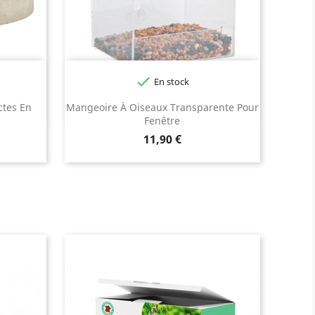

En stock
ctes En
Mangeoire À Oiseaux Transparente Pour
Fenêtre
Prix
11,90 €