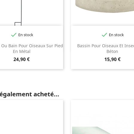


En stock
En stock
 Ou Bain Pour Oiseaux Sur Pied
Bassin Pour Oiseaux Et Inse
En Métal
Béton
Prix
Prix
24,90 €
15,90 €
 également acheté...