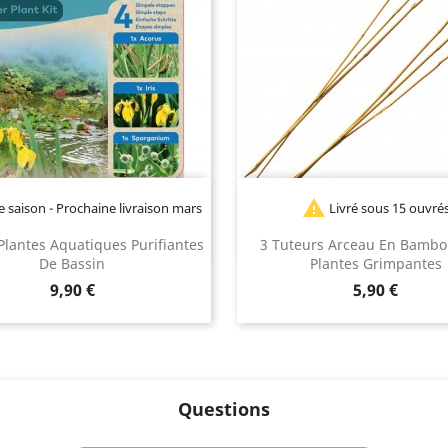

e saison - Prochaine livraison mars
Livré sous 15 ouvré
2027
 Plantes Aquatiques Purifiantes
3 Tuteurs Arceau En Bambo
De Bassin
Plantes Grimpantes
Prix
Prix
9,90 €
5,90 €
Questions