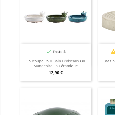

En stock
Blanc
Bleu
Vert
Soucoupe Pour Bain D'oiseaux Ou
Bassin
foncé
Mangeoire En Céramique
Prix
12,90 €