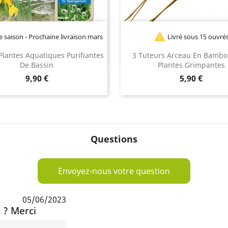

e saison - Prochaine livraison mars
Livré sous 15 ouvré
2027
 Plantes Aquatiques Purifiantes
3 Tuteurs Arceau En Bambo
De Bassin
Plantes Grimpantes
Prix
Prix
9,90 €
5,90 €
Questions
Envoyez-nous votre question
05/06/2023
 ? Merci