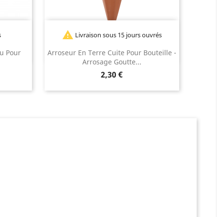

s
Livraison sous 15 jours ouvrés
u Pour
Arroseur En Terre Cuite Pour Bouteille -
Arrosage Goutte...
Prix
2,30 €