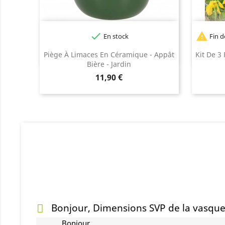


En stock
Fin d
Piège À Limaces En Céramique - Appât
Kit De 3
Bière - Jardin
Prix
11,90 €
Bonjour, Dimensions SVP de la vasque
Bonjour,