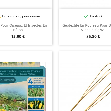


Livré sous 20 jours ouvrés
En stock
 Pour Oiseaux Et Insectes En
Géotextile En Rouleau Pour B
Béton
Allées 350g/m²
Prix
Prix
15,90 €
85,80 €