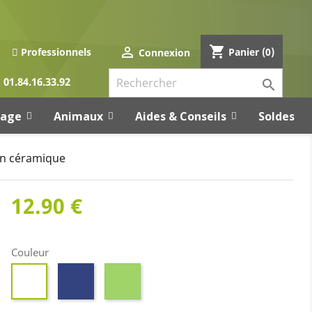
shopping_cart

Panier
(0)
Professionnels
Connexion
01.84.16.33.92

rage
Animaux
Aides & Conseils
Soldes
en céramique
12.90 €
Couleur
Bleu
Vert
Blanc
foncé