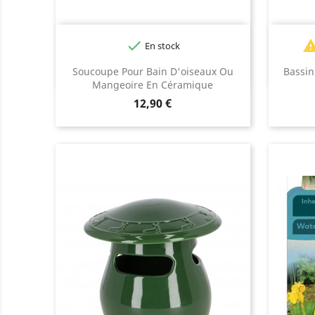

En stock
Blanc
Bleu
Vert
Soucoupe Pour Bain D'oiseaux Ou
Bassin
foncé
Mangeoire En Céramique
Prix
12,90 €