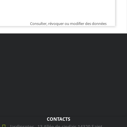
Consulter, révoquer ou modifier des données
CONTACTS
Jardiprotec , 13 Allée de cindais 14320 Saint