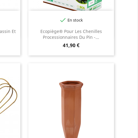

En stock
assin Et
Ecopiège® Pour Les Chenilles
Processionnaires Du Pin -...
Prix
41,90 €