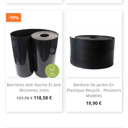
base
-10%
Barrières Anti Racine Et Anti
Bordure De Jardin En
Rhizomes 2mm
Plastique Recyclé - Plusieurs
Modèles
Prix
Prix
118,58 €
131,76 €
Prix
de
19,90 €
base