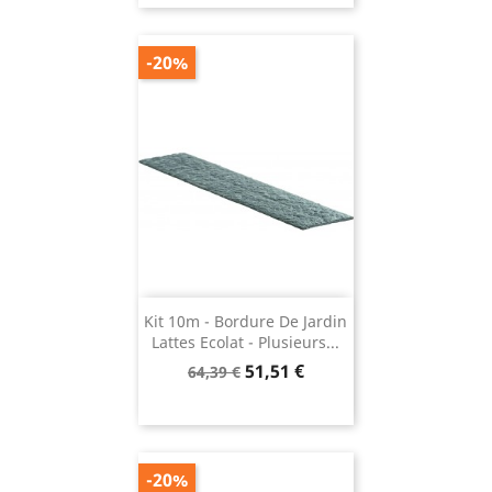
-20%
Kit 10m - Bordure De Jardin
Lattes Ecolat - Plusieurs...
Prix
Prix
51,51 €
64,39 €
de
base
-20%