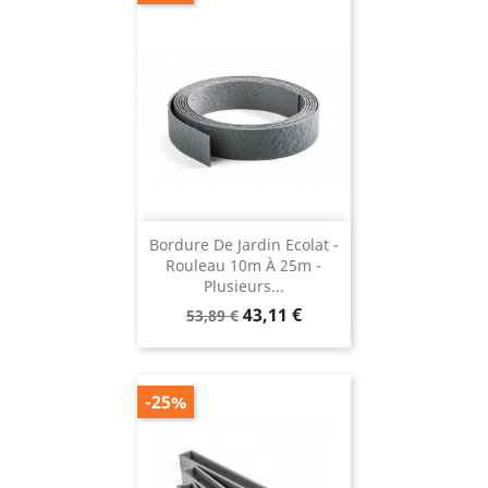
Bordure De Jardin Ecolat -
Rouleau 10m À 25m -
Plusieurs...
Prix
Prix
43,11 €
53,89 €
de
base
-25%