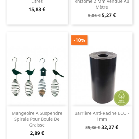
Litres
Rhizome 2 Mm Vendue Au
Mètre
Prix
15,83 €
Prix
Prix
5,27 €
5,86 €
de
base
-10%
Mangeoire À Suspendre
Barrière Anti-Racine ECO -
Spirale Pour Boule De
1mm
Graisse
Prix
Prix
32,27 €
35,86 €
Prix
2,89 €
de