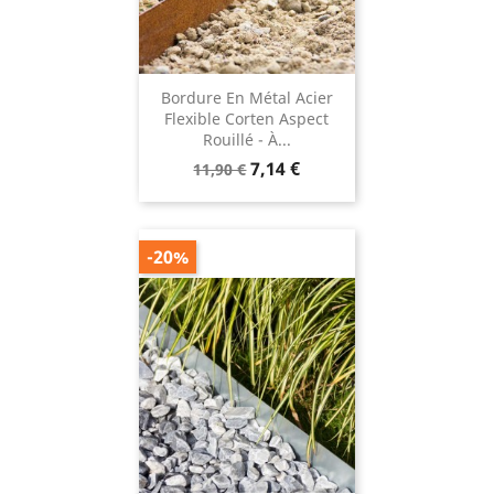
Bordure En Métal Acier
Flexible Corten Aspect
Rouillé - À...
Prix
Prix
7,14 €
11,90 €
de
base
-20%