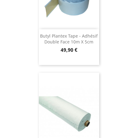
Butyl Plantex Tape - Adhésif
Double Face 10m X 5cm
Prix
49,90 €