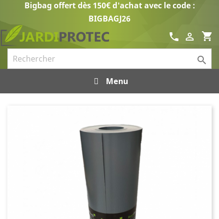
Bigbag offert dès 150€ d'achat avec le code :
BIGBAGJ26
shopping_cart
call


Menu