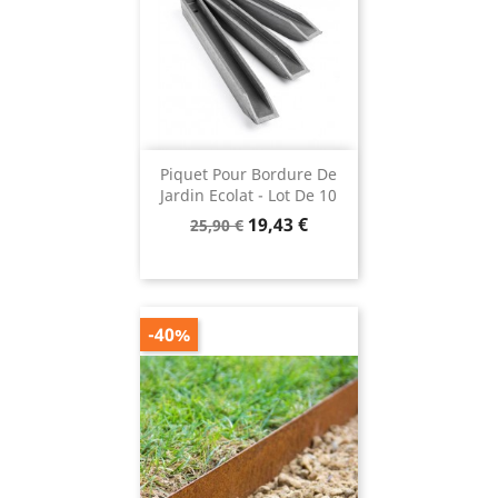
Piquet Pour Bordure De
Jardin Ecolat - Lot De 10
Prix
Prix
19,43 €
25,90 €
de
base
-40%