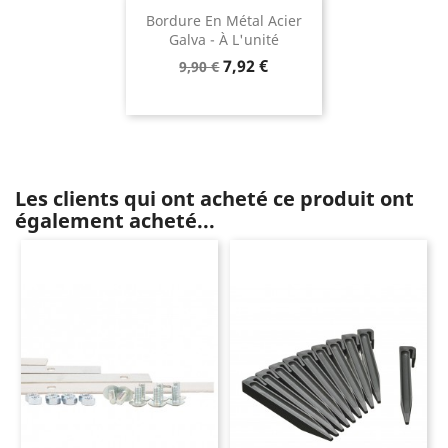
Bordure En Métal Acier
Galva - À L'unité
Prix
Prix
7,92 €
9,90 €
de
base
Les clients qui ont acheté ce produit ont
également acheté...