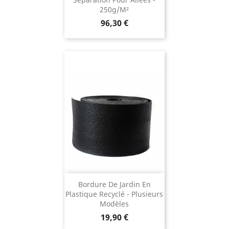
250g/m²
Prix
96,30 €
Bordure De Jardin En
Plastique Recyclé - Plusieurs
Modèles
Prix
19,90 €