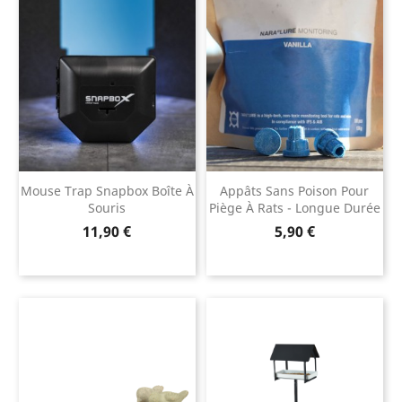
Mouse Trap Snapbox Boîte À
Appâts Sans Poison Pour
Souris
Piège À Rats - Longue Durée
Prix
Prix
11,90 €
5,90 €