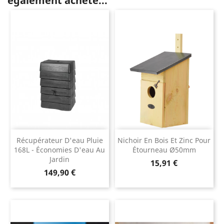
également acheté...
Récupérateur D'eau Pluie
Nichoir En Bois Et Zinc Pour
168L - Économies D'eau Au
Étourneau Ø50mm
Jardin
Prix
15,91 €
Prix
149,90 €