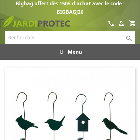
Bigbag offert dès 150€ d'achat avec le code :
BIGBAGJ26
shopping_cart
call


Menu