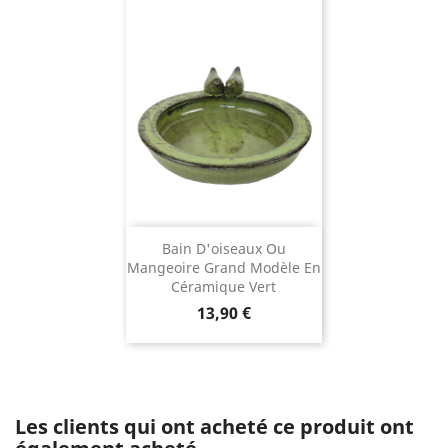
Bain D'oiseaux Ou
Mangeoire Grand Modèle En
Céramique Vert
Prix
13,90 €
Les clients qui ont acheté ce produit ont