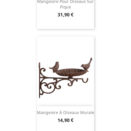
Mangeoire Pour Oiseaux Sur
Pique
Prix
31,90 €
Mangeoire À Oiseaux Murale
Prix
14,90 €