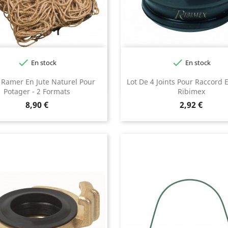


En stock
En stock
À Ramer En Jute Naturel Pour
Lot De 4 Joints Pour Raccord 
Potager - 2 Formats
Ribimex
Prix
Prix
8,90 €
2,92 €