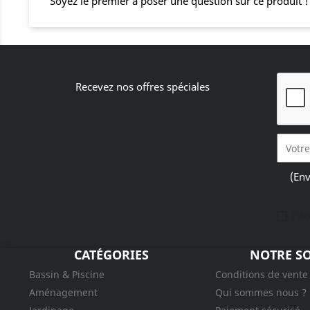
Soyez le premier à poser une question sur ce produit !
Recevez nos offres spéciales
(Env
J'a
CATÉGORIES
NOTRE SO
Bassin & Piscine
Conditions de vente
Aménagement
Qui sommes nous ?