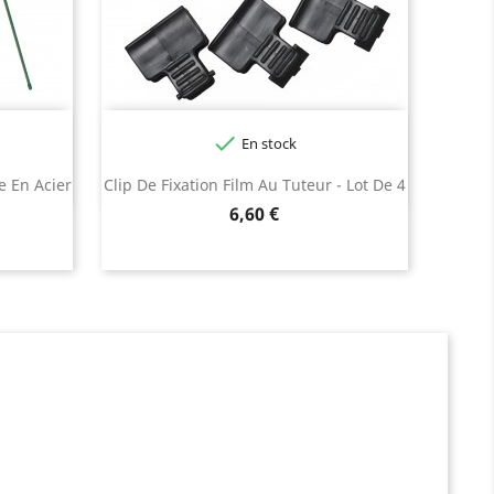

En stock
e En Acier
Clip De Fixation Film Au Tuteur - Lot De 4
Prix
6,60 €