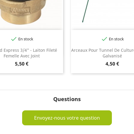


En stock
En stock
 Express 3/4" - Laiton Fileté
Arceaux Pour Tunnel De Cultur
Femelle Avec Joint
Galvanisé
Prix
Prix
5,50 €
4,50 €
Questions
Envoyez-nous votre question