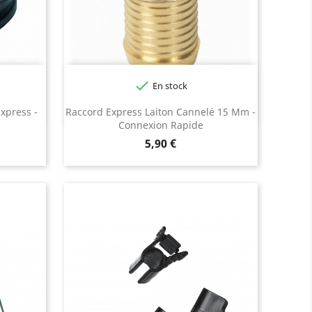

En stock
Express -
Raccord Express Laiton Cannelé 15 Mm -
Connexion Rapide
Prix
5,90 €