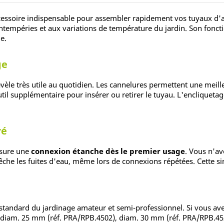
cessoire indispensable pour assembler rapidement vos tuyaux d'a
ntempéries et aux variations de température du jardin. Son foncti
e.
ge
révèle très utile au quotidien. Les cannelures permettent une me
il supplémentaire pour insérer ou retirer le tuyau. L'encliquetag
ré
ssure une
connexion étanche dès le premier usage
. Vous n'av
êche les fuites d'eau, même lors de connexions répétées. Cette si
tandard du jardinage amateur et semi-professionnel. Si vous ave
, diam. 25 mm (réf. PRA/RPB.4502), diam. 30 mm (réf. PRA/RPB.4