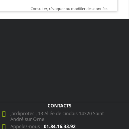
Consulter, révoquer ou modifier des données
CONTACTS
Jardiprotec , 13 Allée de cindais 14320 Saint
André sur Orne
01.84.16.33.92
Appelez-nous :