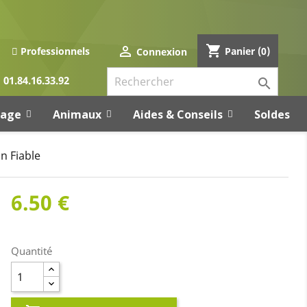
shopping_cart

Panier
(0)
Professionnels
Connexion
01.84.16.33.92

rage
Animaux
Aides & Conseils
Soldes
n Fiable
6.50 €
Quantité