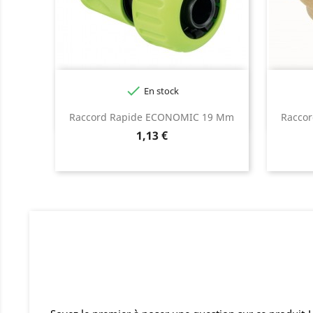

En stock
Raccord Rapide ECONOMIC 19 Mm
Raccord
Prix
1,13 €