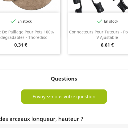


En stock
En stock
 De Paillage Pour Pots 100%
Connecteurs Pour Tuteurs - Po
odégradables - Thoredisc
V Ajustable
Prix
Prix
0,31 €
6,61 €
Questions
Envoyez-nous votre question
 des arceaux longueur, hauteur ?