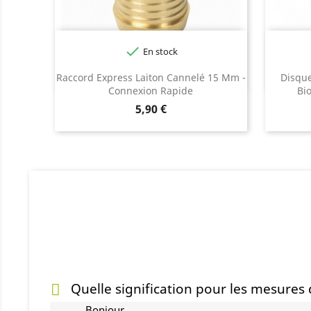

En stock
Raccord Express Laiton Cannelé 15 Mm -
Disque
Connexion Rapide
Bi
Prix
5,90 €
Quelle signification pour les mesures
Bonjour,