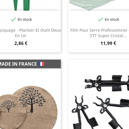


En stock
En stock
piquage - Plantoir Et Outil Deux
Film Pour Serre Professionnel 
En Un
5TT Super Cristal...
Prix
Prix
2,86 €
11,99 €
MADE IN FRANCE