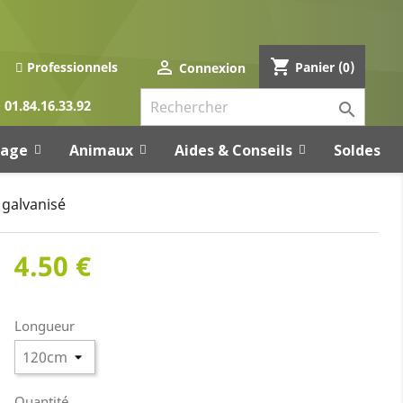
shopping_cart

Panier
(0)
Professionnels
Connexion
01.84.16.33.92

rage
Animaux
Aides & Conseils
Soldes
 galvanisé
4.50 €
Longueur
Quantité