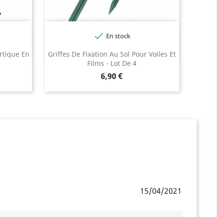

En stock
rtique En
Griffes De Fixation Au Sol Pour Voiles Et
Films - Lot De 4
Prix
6,90 €
15/04/2021