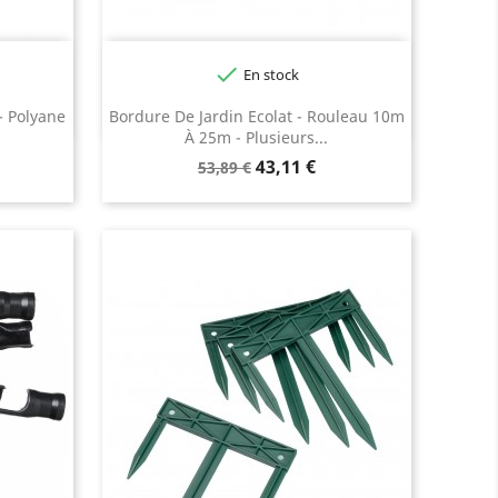

En stock
Noir
Gris
- Polyane
Bordure De Jardin Ecolat - Rouleau 10m
À 25m - Plusieurs...
Prix
Prix
43,11 €
53,89 €
de
base