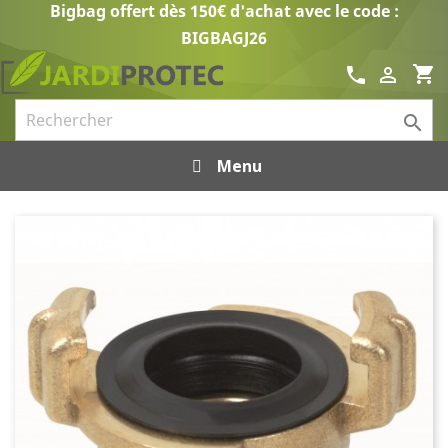
Bigbag offert dès 150€ d'achat avec le code :
BIGBAGJ26
shopping_cart
call


Menu