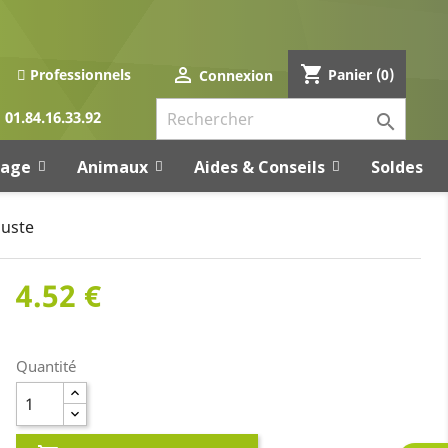
shopping_cart

Panier
(0)
Professionnels
Connexion
01.84.16.33.92

rage
Animaux
Aides & Conseils
Soldes
buste
4.52 €
Quantité