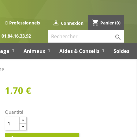
shopping_cart

Panier
(0)
Professionnels
Connexion
01.84.16.33.92

rage
Animaux
Aides & Conseils
Soldes
he
1.70 €
Quantité