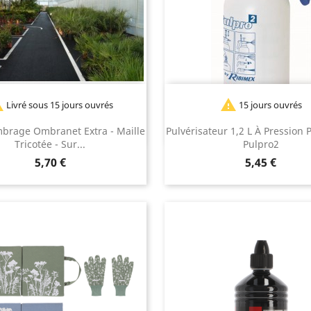


Livré sous 15 jours ouvrés
15 jours ouvrés
mbrage Ombranet Extra - Maille
Pulvérisateur 1,2 L À Pression P
Tricotée - Sur...
Pulpro2
Prix
Prix
5,70 €
5,45 €