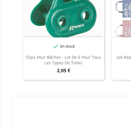

En stock
Clips Pour Bâches - Lot De 6 Pour Tous
Set Re
Les Types De Toiles
Prix
2,05 €