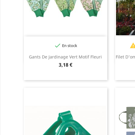

En stock
Gants De Jardinage Vert Motif Fleuri
Filet D'o
Prix
3,18 €