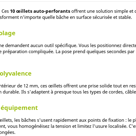
? Ces
10 œillets auto-perforants
offrent une solution simple et
ransforment n'importe quelle bâche en surface sécurisée et stable.
colage
ne demandent aucun outil spécifique. Vous les positionnez directe
e préparation compliquée. La pose prend quelques secondes par œil
olyvalence
érieur de 12 mm, ces œillets offrent une prise solide tout en re
on durable. Ils s'adaptent à presque tous les types de cordes, câbl
re équipement
lets, les bâches s'usent rapidement aux points de fixation : le plas
nt, vous homogénéisez la tension et limitez l'usure localisée. C'es
longées.