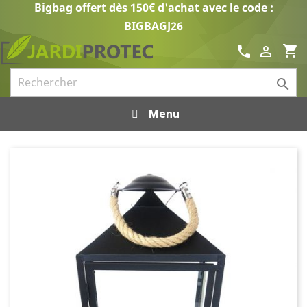
Bigbag offert dès 150€ d'achat avec le code :
BIGBAGJ26
shopping_cart
call


Menu