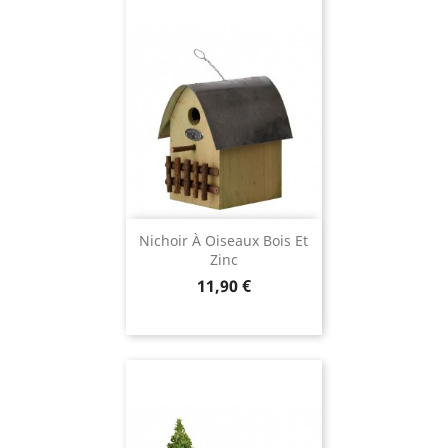
Nichoir À Oiseaux Bois Et
Zinc
Prix
11,90 €