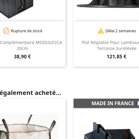


Rupture de stock
Délai 2 semaines
 Complémentaire MODULESCA
Plot Réglable Pour Lambou
20cm
Terrasse Surélevée
Prix
Prix
38,90 €
121,85 €
 également acheté...
MADE IN FRANCE