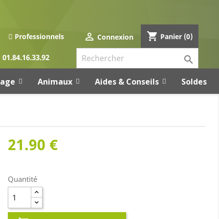
shopping_cart

Panier
(0)
Professionnels
Connexion
01.84.16.33.92

rage
Animaux
Aides & Conseils
Soldes
21.90 €
Quantité