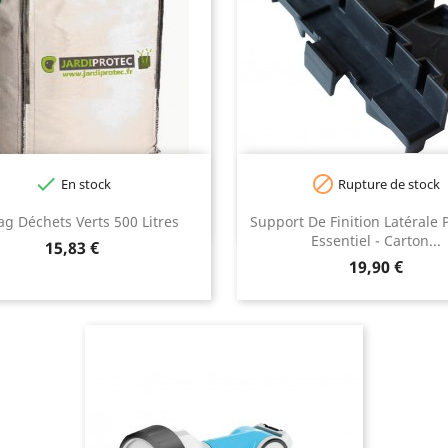


En stock
Rupture de stock
ag Déchets Verts 500 Litres
Support De Finition Latérale 
Essentiel - Carton...
Prix
15,83 €
Prix
19,90 €