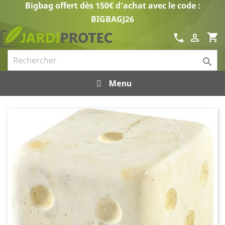
Bigbag offert dès 150€ d'achat avec le code :
BIGBAGJ26
shopping_cart
call


Menu