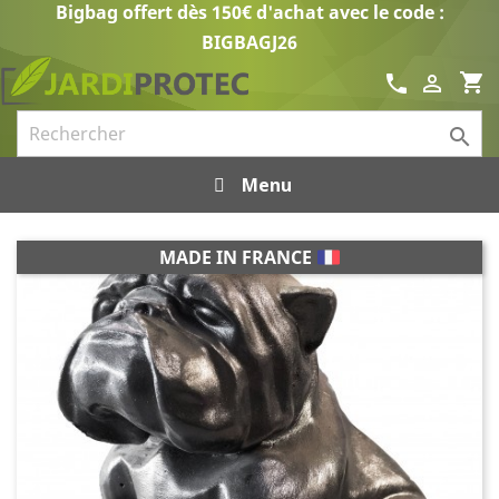
Bigbag offert dès 150€ d'achat avec le code :
BIGBAGJ26
shopping_cart
call


Menu
MADE IN FRANCE