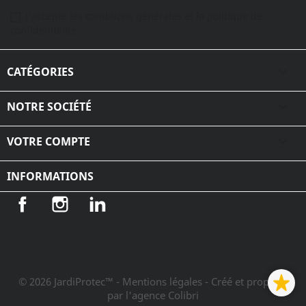
J'accepte les conditions générales et la politique de
confidentialité
CATÉGORIES

NOTRE SOCIÉTÉ

VOTRE COMPTE

INFORMATIONS
Facebook
Instagram
LinkedIn
© 2026 JardiProtec™ - Mentions légales
- Créé et propulsé
par l'agence Colibri