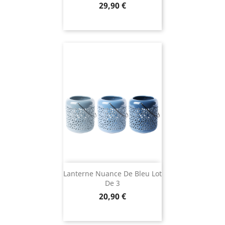
Prix
29,90 €
Lanterne Nuance De Bleu Lot
De 3
Prix
20,90 €