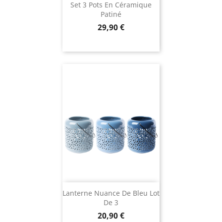
Set 3 Pots En Céramique
Patiné
Prix
29,90 €
Lanterne Nuance De Bleu Lot
De 3
Prix
20,90 €