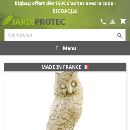
Bigbag offert dès 150€ d'achat avec le code :
BIGBAGJ26
shopping_cart
call


Menu
MADE IN FRANCE