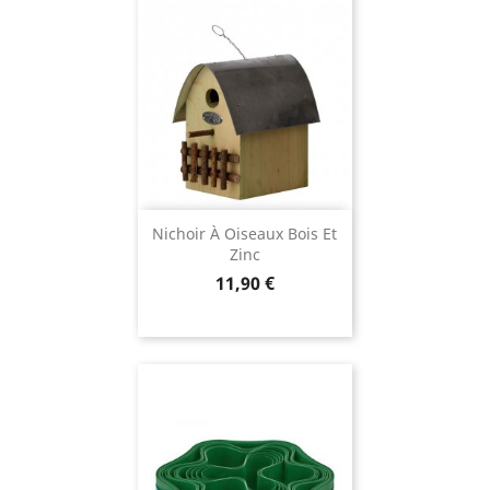
Nichoir À Oiseaux Bois Et
Zinc
Prix
11,90 €