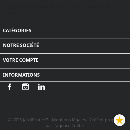
J'accepte les conditions générales et la politique de
confidentialité
CATÉGORIES

NOTRE SOCIÉTÉ

VOTRE COMPTE

INFORMATIONS
Facebook
Instagram
LinkedIn
© 2026 JardiProtec™ - Mentions légales
- Créé et propulsé
par l'agence Colibri