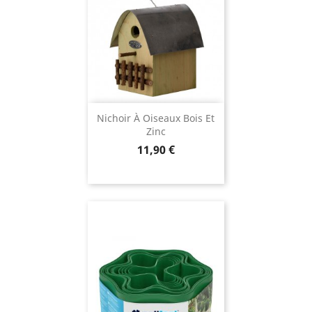
Nichoir À Oiseaux Bois Et
Zinc
Prix
11,90 €