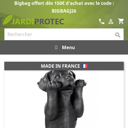
Bigbag offert dès 150€ d'achat avec le code :
BIGBAGJ26
shopping_cart
call


Menu
MADE IN FRANCE