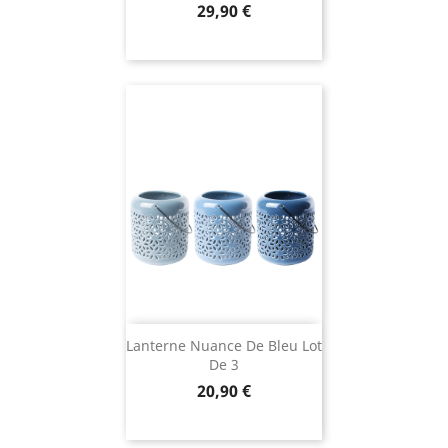
Prix
29,90 €
Lanterne Nuance De Bleu Lot
De 3
Prix
20,90 €