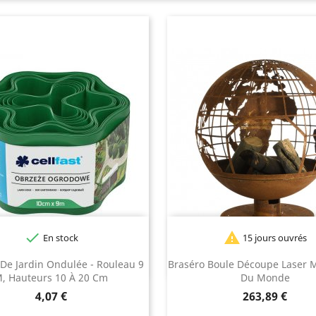


En stock
15 jours ouvrés
r
Marron
Vert
Vert
De Jardin Ondulée - Rouleau 9
Braséro Boule Découpe Laser M
foncé
, Hauteurs 10 À 20 Cm
Du Monde
Prix
Prix
4,07 €
263,89 €