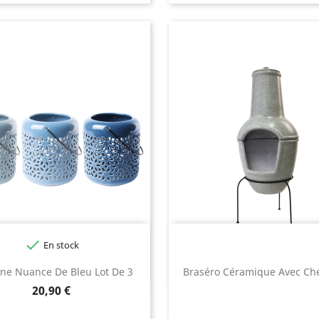

En stock
rne Nuance De Bleu Lot De 3
Braséro Céramique Avec C
Prix
20,90 €