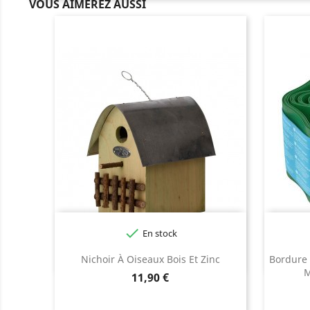
VOUS AIMEREZ AUSSI

En stock
Noi
Nichoir À Oiseaux Bois Et Zinc
Bordure 
M
Prix
11,90 €