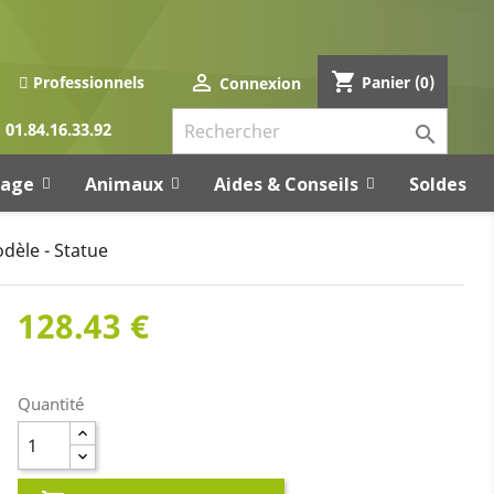
shopping_cart

Panier
(0)
Professionnels
Connexion
01.84.16.33.92

rage
Animaux
Aides & Conseils
Soldes
dèle - Statue
128.43 €
Quantité