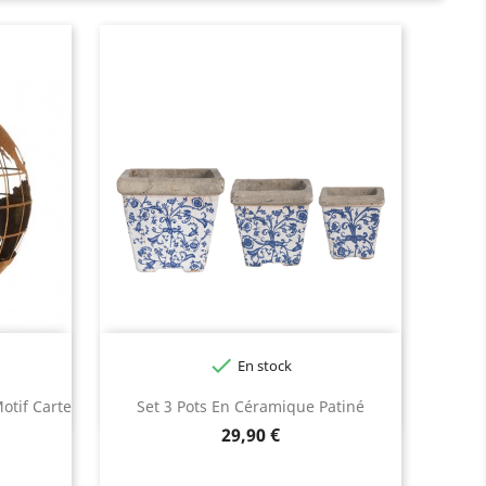

En stock
otif Carte
Set 3 Pots En Céramique Patiné
Prix
29,90 €