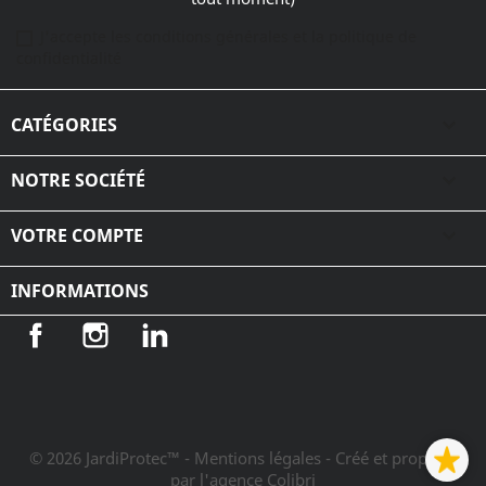
J'accepte les conditions générales et la politique de
confidentialité
CATÉGORIES

NOTRE SOCIÉTÉ

VOTRE COMPTE

INFORMATIONS
Facebook
Instagram
LinkedIn
© 2026 JardiProtec™ - Mentions légales
- Créé et propulsé
par l'agence Colibri