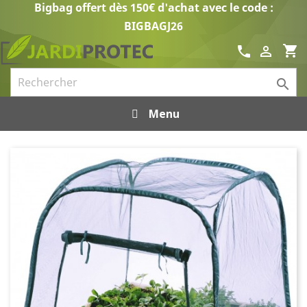
Bigbag offert dès 150€ d'achat avec le code :
BIGBAGJ26
shopping_cart
call


Menu