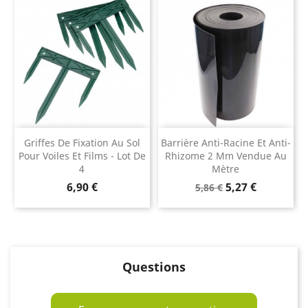
Griffes De Fixation Au Sol
Barrière Anti-Racine Et Anti-
Pour Voiles Et Films - Lot De
Rhizome 2 Mm Vendue Au
4
Mètre
Prix
Prix
Prix
6,90 €
5,27 €
5,86 €
de
base
Questions