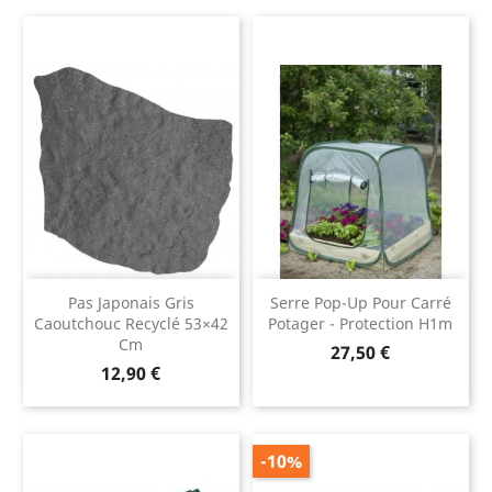
Pas Japonais Gris
Serre Pop-Up Pour Carré
Caoutchouc Recyclé 53×42
Potager - Protection H1m
Cm
Prix
27,50 €
Prix
12,90 €
-10%