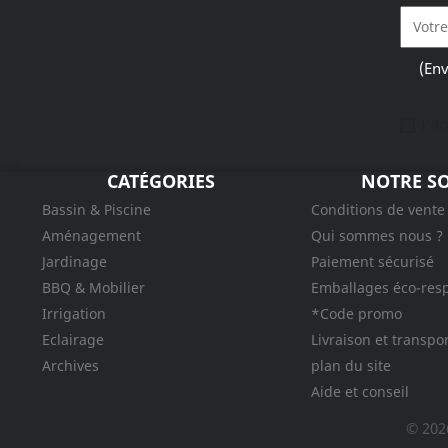
(Env
J'a
CATÉGORIES
NOTRE SO
Bassin & Piscine
Conditions de vente
Aménagement
Qui sommes nous ?
Jardinage
Paiement sécurisé
BBQ & Mobilier
Emballages éco-res
Irrigation
*Code promo
Eclairage
Livraison et transpo
Archives
plan du site
Aide et conseil
© 202