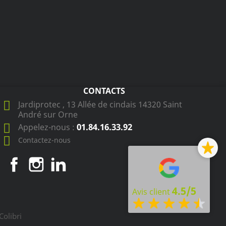
CONTACTS
Jardiprotec , 13 Allée de cindais 14320 Saint
André sur Orne
01.84.16.33.92
Appelez-nous :
Contactez-nous
Facebook
Instagram
LinkedIn
4.5/5
Avis client
Colibri