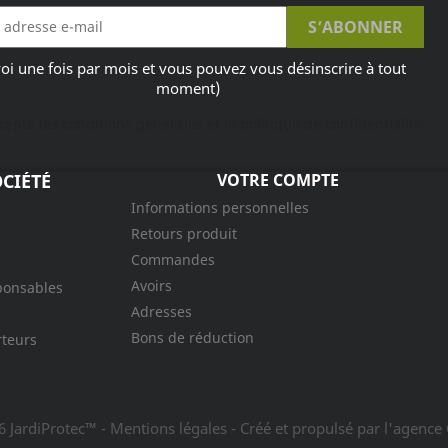
oi une fois par mois et vous pouvez vous désinscrire à tout
moment)
ccepte les conditions générales et la politique de confidentialité
CIÉTÉ
VOTRE COMPTE
Informations personnelles
Retours produit
Commandes
Avoirs
ponsables
Adresses
Bons de réduction
rteurs
6 JardiProtec™ - Mentions légales
- Créé et propulsé par l'agence 