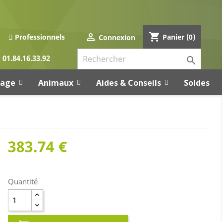
shopping_cart

Panier
(0)
Professionnels
Connexion
01.84.16.33.92

rage
Animaux
Aides & Conseils
Soldes
383.74 €
Quantité