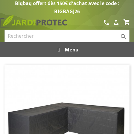
Bigbag offert dès 150€ d'achat avec le code :
BIGBAGJ26
shopping_cart
call


Menu