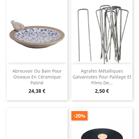
Abreuvoir Ou Bain Pour
Agrafes Métalliques
Oiseaux En Céramique
Galvanisées Pour Paillage Et
Patiné
Films De...
Prix
Prix
24,38 €
2,50 €
-20%