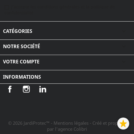
J'accepte les conditions générales et la politique de
confidentialité
CATÉGORIES

NOTRE SOCIÉTÉ

VOTRE COMPTE

INFORMATIONS
Facebook
Instagram
LinkedIn
© 2026 JardiProtec™ - Mentions légales
- Créé et propulsé
par l'agence Colibri