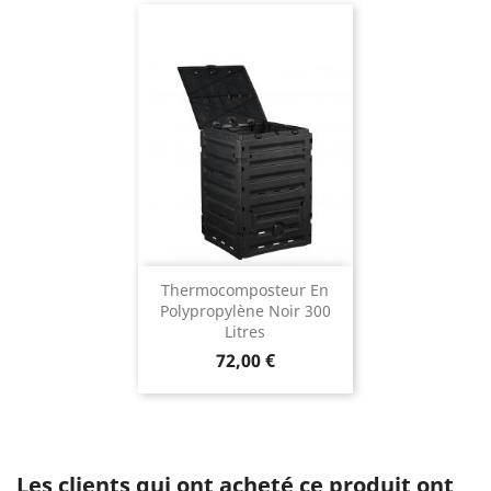
Thermocomposteur En
Polypropylène Noir 300
Litres
Prix
72,00 €
Les clients qui ont acheté ce produit ont