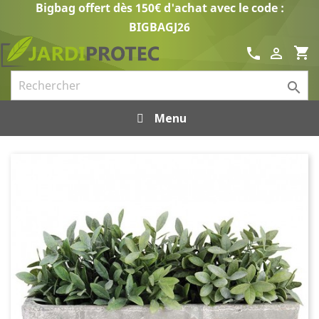
Bigbag offert dès 150€ d'achat avec le code :
BIGBAGJ26
shopping_cart
call


Menu