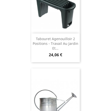
Tabouret Agenouilloir 2
Positions - Travail Au Jardin
Et...
Prix
24,06 €