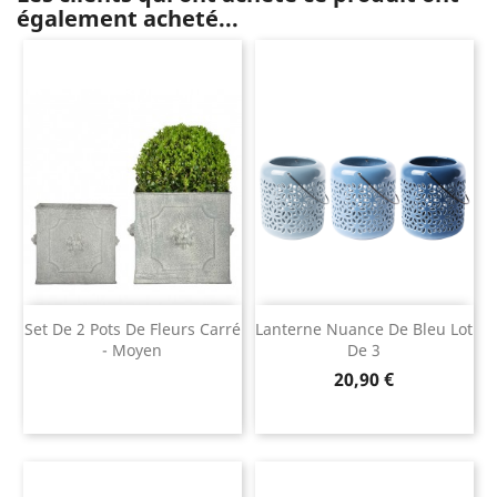
également acheté...
Set De 2 Pots De Fleurs Carré
Lanterne Nuance De Bleu Lot
- Moyen
De 3
Prix
20,90 €