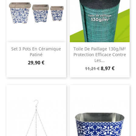
Set 3 Pots En Céramique
Toile De Paillage 130g/m²
Patiné
Protection Efficace Contre
Les...
Prix
29,90 €
Prix
Prix
8,97 €
11,21 €
de
base