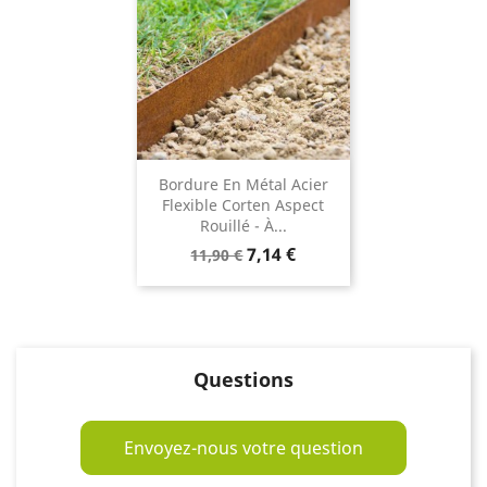
Bordure En Métal Acier
Flexible Corten Aspect
Rouillé - À...
Prix
Prix
7,14 €
11,90 €
de
base
Questions
Envoyez-nous votre question