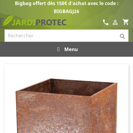
Bigbag offert dès 150€ d'achat avec le code :
BIGBAGJ26
shopping_cart
call


Menu