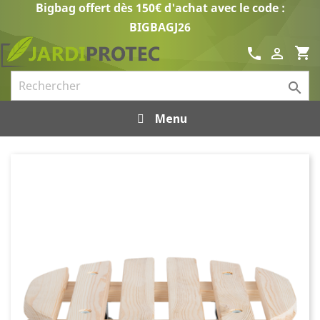
Bigbag offert dès 150€ d'achat avec le code :
BIGBAGJ26
shopping_cart
call


Menu