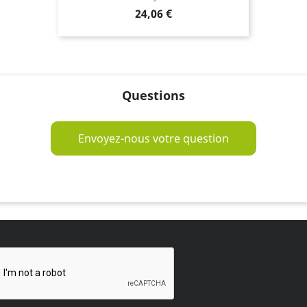
Prix
24,06 €
Questions
Envoyez-nous votre question