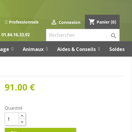
shopping_cart

Panier
(0)
Professionnels
Connexion
01.84.16.33.92

rage
Animaux
Aides & Conseils
Soldes
91.00 €
Quantité