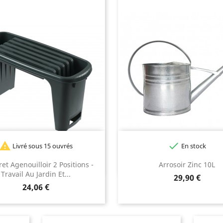


Livré sous 15 ouvrés
En stock
et Agenouilloir 2 Positions -
Arrosoir Zinc 10L
Travail Au Jardin Et...
Prix
29,90 €
Prix
24,06 €