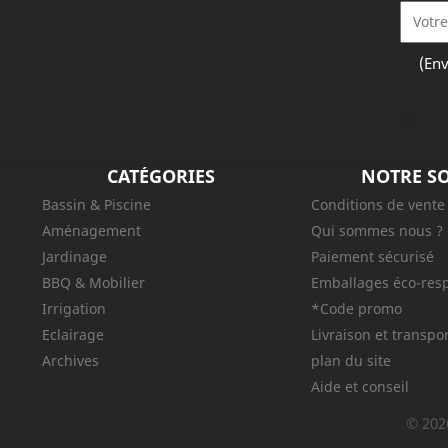
(Env
J'a
CATÉGORIES
NOTRE SO
Bassin & Piscine
Conditions de vente
Aménagement
Qui sommes nous ?
Jardinage
Paiement sécurisé
BBQ & Mobilier
Emballages éco-res
Irrigation
*Code promo
Eclairage
Livraison et transpo
Archives
plan du site
Aide et conseil
© 202