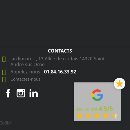
CONTACTS
Jardiprotec , 13 Allée de cindais 14320 Saint
André sur Orne
01.84.16.33.92
Appelez-nous :
Contactez-nous
Facebook
Instagram
LinkedIn
4.5/5
Avis client
Colibri