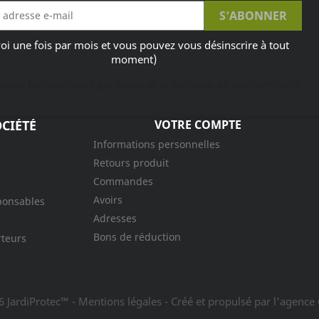
oi une fois par mois et vous pouvez vous désinscrire à tout
moment)
ccepte les conditions générales et la politique de confidentialité
CIÉTÉ
VOTRE COMPTE
Informations personnelles
Retours produit
Commandes
Avoirs
ponsables
Adresses
Bons de réduction
rteurs
6 JardiProtec™ - Mentions légales
- Créé et propulsé par l'agence 