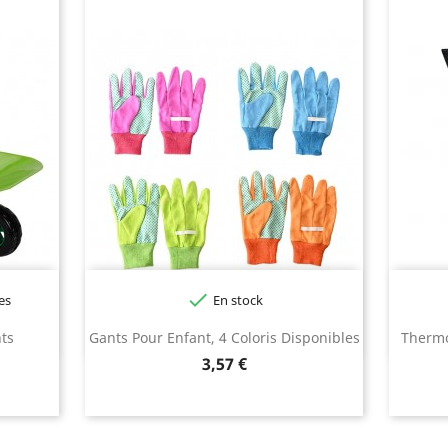

es
En stock
Bleu
Orange
Rose
Vert
nts
Gants Pour Enfant, 4 Coloris Disponibles
Thermo
Prix
3,57 €