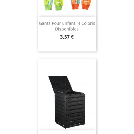
Gants Pour Enfant, 4 Coloris
Disponibles
Prix
3,57 €