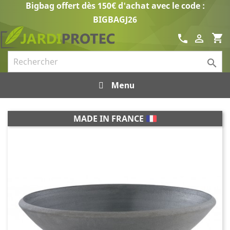
Bigbag offert dès 150€ d'achat avec le code :
BIGBAGJ26
shopping_cart
call


Menu
MADE IN FRANCE