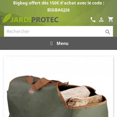
Bigbag offert dès 150€ d'achat avec le code :
BIGBAGJ26
shopping_cart
call


Menu