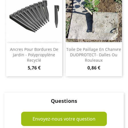
Ancres Pour Bordures De
Toile De Paillage En Chanvre
Jardin - Polypropylène
DUOPROTECT- Dalles Ou
Recyclé
Rouleaux
Prix
Prix
5,76 €
0,86 €
Questions
Envoyez-nous votre question