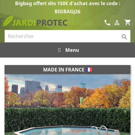
Bigbag offert dès 150€ d'achat avec le code :
BIGBAGJ26
shopping_cart
call


Menu
MADE IN FRANCE