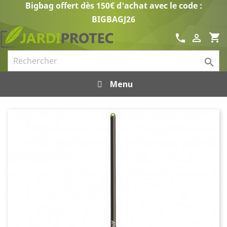
Bigbag offert dès 150€ d'achat avec le code :
BIGBAGJ26
shopping_cart
call


Menu