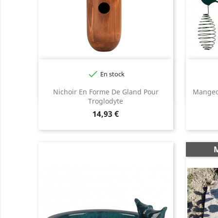

En stock
Nichoir En Forme De Gland Pour
Mangeoi
Troglodyte
Prix
14,93 €