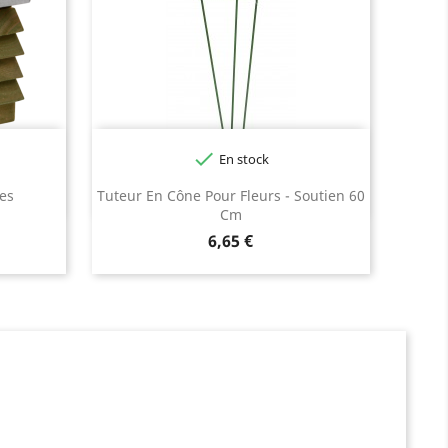

En stock
les
Tuteur En Cône Pour Fleurs - Soutien 60
Cm
Prix
6,65 €