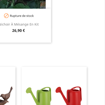

Rupture de stock
Nichoir À Mésange En Kit
Prix
26,90 €