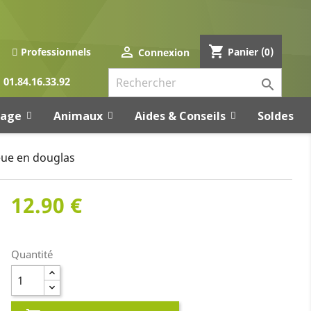
shopping_cart

Panier
(0)
Professionnels
Connexion
01.84.16.33.92

rage
Animaux
Aides & Conseils
Soldes
eue en douglas
12.90 €
Quantité