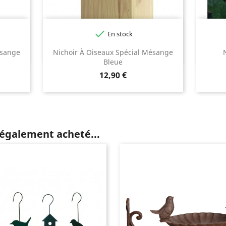

En stock
ésange
Nichoir À Oiseaux Spécial Mésange
Bleue
Prix
12,90 €
 également acheté...