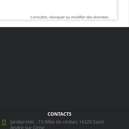
Consulter, révoquer ou modifier des données
CONTACTS
Jardiprotec , 13 Allée de cindais 14320 Saint
André sur Orne