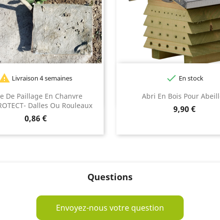


Livraison 4 semaines
En stock
le De Paillage En Chanvre
Abri En Bois Pour Abeil
OTECT- Dalles Ou Rouleaux
Prix
9,90 €
Prix
0,86 €
Questions
Envoyez-nous votre question