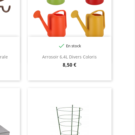

En stock
Jaune
Orange
Rouge
Vert
rale
Arrosoir 6.4L Divers Coloris
Prix
8,50 €