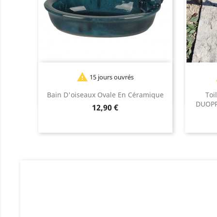

15 jours ouvrés
Blanc
Bleu
Vert
Bain D'oiseaux Ovale En Céramique
Toi
foncé
DUOPR
Prix
12,90 €