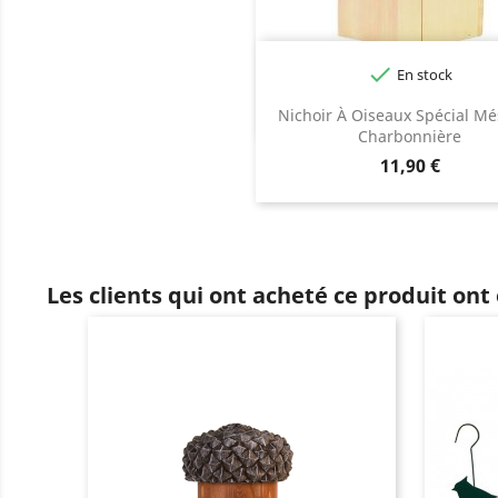

En stock
Nichoir À Oiseaux Spécial M
Charbonnière
Prix
11,90 €
Les clients qui ont acheté ce produit ont