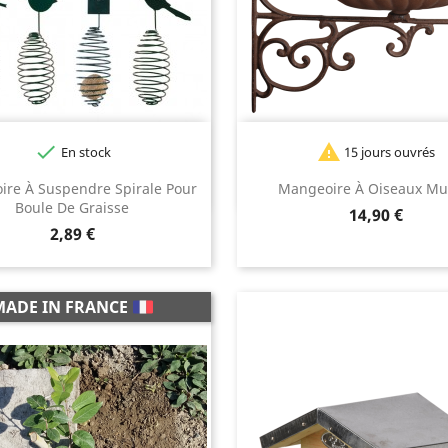


En stock
15 jours ouvrés
re À Suspendre Spirale Pour
Mangeoire À Oiseaux Mu
Boule De Graisse
Prix
14,90 €
Prix
2,89 €
MADE IN FRANCE