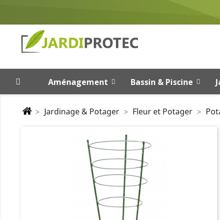
Aménagement
Bassin & Piscine
J
Jardinage & Potager
Fleur et Potager
Pot