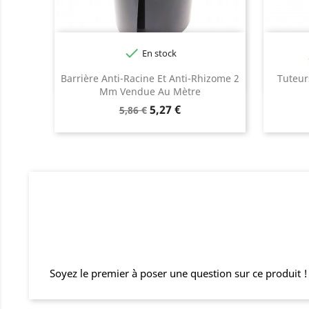

En stock
Barrière Anti-Racine Et Anti-Rhizome 2
Tuteur
Mm Vendue Au Mètre
Prix
Prix
5,27 €
5,86 €
de
base
Soyez le premier à poser une question sur ce produit !