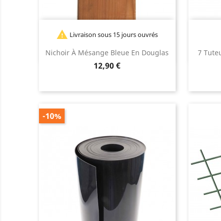

Livraison sous 15 jours ouvrés
Nichoir À Mésange Bleue En Douglas
7 Tute
Prix
12,90 €
-10%