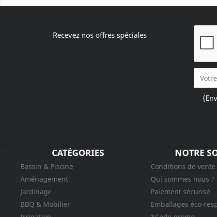
Recevez nos offres spéciales
(Env
J'a
CATÉGORIES
NOTRE SO
Bassin & Piscine
Conditions de vente
Aménagement
Qui sommes nous ?
Jardinage
Paiement sécurisé
BBQ & Mobilier
Emballages éco-res
Irrigation
*Code promo