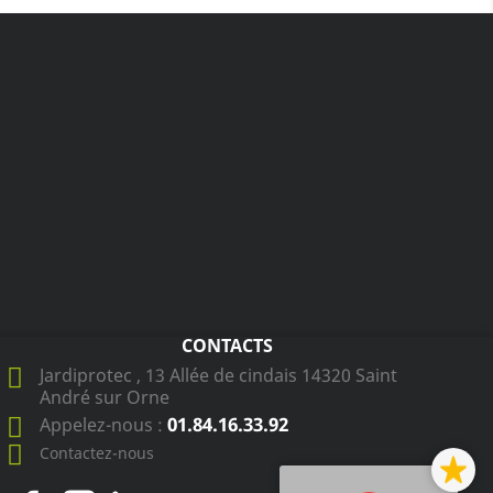
CONTACTS
Jardiprotec , 13 Allée de cindais 14320 Saint
André sur Orne
01.84.16.33.92
Appelez-nous :
Contactez-nous