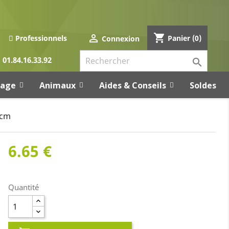
shopping_cart

Panier
(0)
Professionnels
Connexion
01.84.16.33.92

rage
Animaux
Aides & Conseils
Soldes
 cm
6.65 €
Quantité