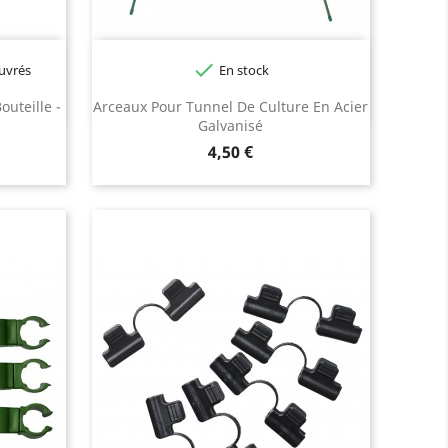

ouvrés
En stock
outeille -
Arceaux Pour Tunnel De Culture En Acier
Galvanisé
Prix
4,50 €