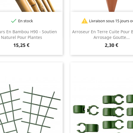


En stock
Livraison sous 15 jours 
urs En Bambou H90 - Soutien
Arroseur En Terre Cuite Pour B
Naturel Pour Plantes
Arrosage Goutte...
Prix
Prix
15,25 €
2,30 €