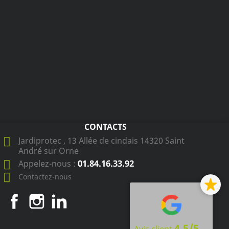
CONTACTS
Jardiprotec , 13 Allée de cindais 14320 Saint
André sur Orne
01.84.16.33.92
Appelez-nous :
Contactez-nous
Facebook
Instagram
LinkedIn
4.5/5