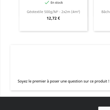

En stock
Géotextile 500g/m² - 2x2m (4m²)
Bâch
Prix
12,72 €
Soyez le premier à poser une question sur ce produit !