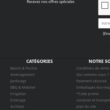
Recevez nos offres spéciales
(Env
J'a
CATÉGORIES
NOTRE SO
Bassin & Piscine
Conditions de vente
Aménagement
Qui sommes nous ?
Jardinage
Paiement sécurisé
BBQ & Mobilier
Emballages éco-res
Irrigation
*Code promo
Eclairage
Livraison et transpo
Archives
plan du site