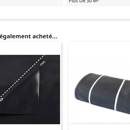
Plus De 30 M²
 également acheté...