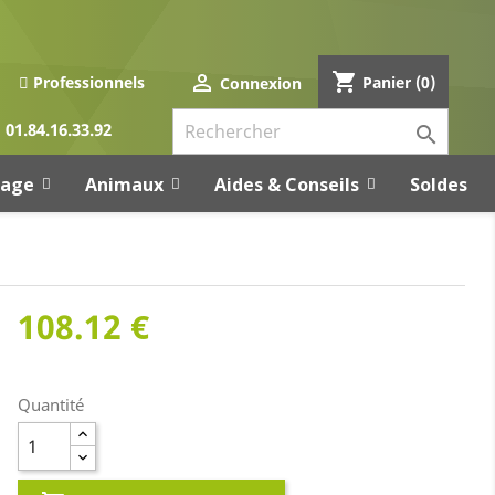
shopping_cart

Panier
(0)
Professionnels
Connexion
01.84.16.33.92

rage
Animaux
Aides & Conseils
Soldes
108.12 €
Quantité