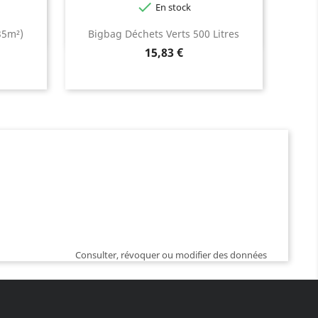

En stock
35m²)
Bigbag Déchets Verts 500 Litres
Prix
15,83 €
Consulter, révoquer ou modifier des données