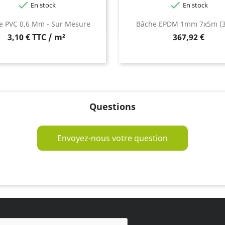


En stock
En stock
e PVC 0,6 Mm - Sur Mesure
Bâche EPDM 1mm 7x5m (
Prix
3,10 € TTC / m²
367,92 €
Questions
Envoyez-nous votre question