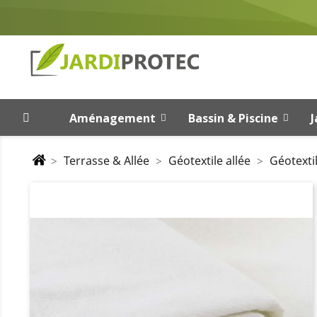
Aménagement
Bassin & Piscine
J
Terrasse & Allée
Géotextile allée
Géotexti