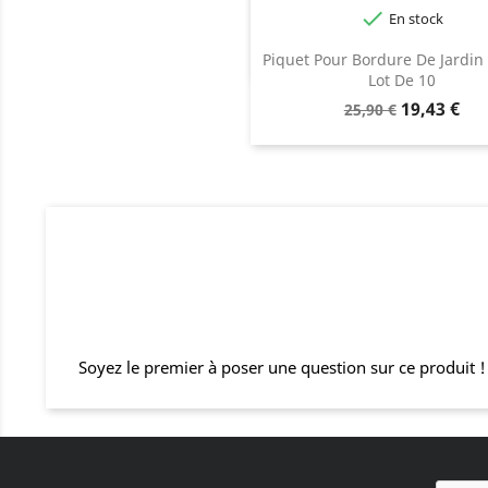

En stock
Gris
Piquet Pour Bordure De Jardin 
Lot De 10
Prix
Prix
19,43 €
25,90 €
de
base
Soyez le premier à poser une question sur ce produit !