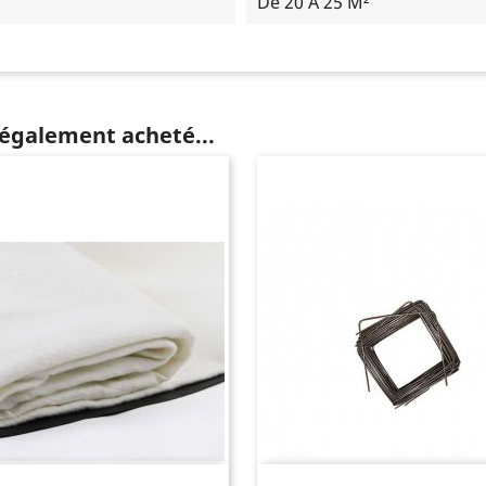
De 20 À 25 M²
 également acheté...