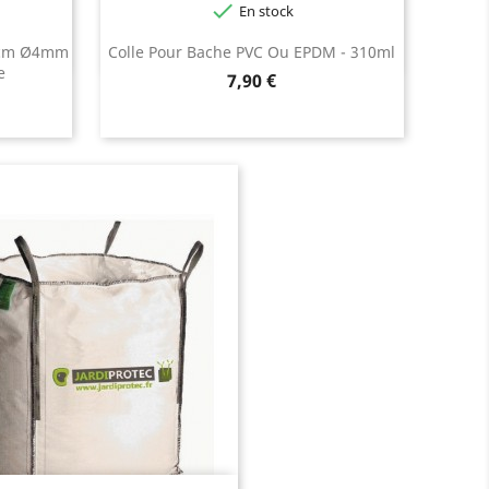

En stock
Noir
20cm Ø4mm
Colle Pour Bache PVC Ou EPDM - 310ml
e
Prix
7,90 €