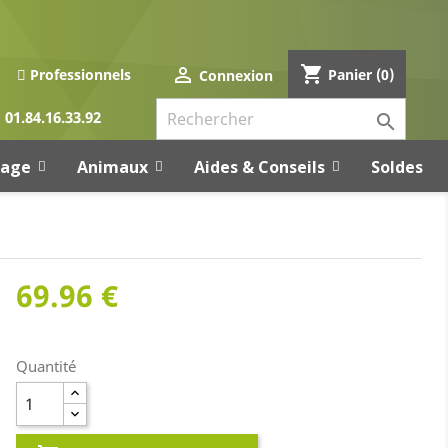
shopping_cart

Panier
(0)
Professionnels
Connexion
01.84.16.33.92

rage
Animaux
Aides & Conseils
Soldes
69.96 €
Quantité