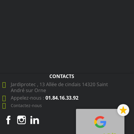
CONTACTS
Jardiprotec , 13 Allée de cindais 14320 Saint
André sur Orne
01.84.16.33.92
Appelez-nous :
Contactez-nous
Facebook
Instagram
LinkedIn