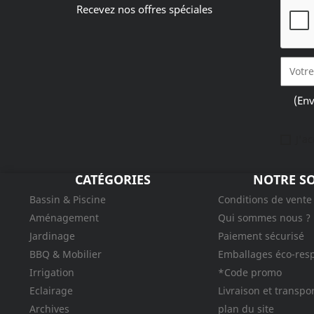
Recevez nos offres spéciales
(Env
J'a
CATÉGORIES
NOTRE SO
Bassin & Piscine
Conditions de vente
Aménagement
Qui sommes nous ?
Jardinage
Paiement sécurisé
BBQ & Mobilier
Emballages éco-res
Irrigation
*Code promo
Eclairage
Livraison et transpo
Archives
plan du site