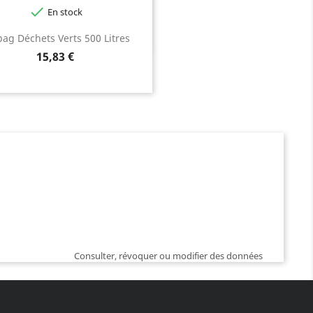

En stock
bag Déchets Verts 500 Litres
Prix
15,83 €
Consulter, révoquer ou modifier des données