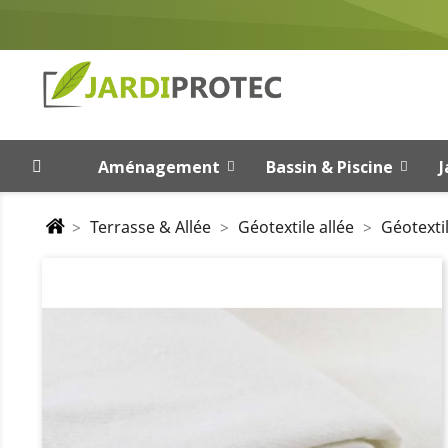
Aménagement
Bassin & Piscine
J
Terrasse & Allée
Géotextile allée
Géotexti