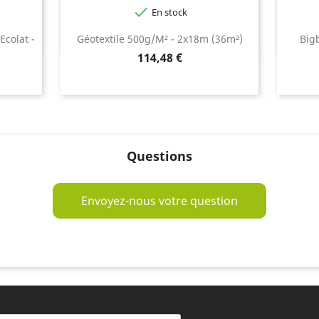

En stock
Ecolat -
Géotextile 500g/m² - 2x18m (36m²)
Big
Prix
114,48 €
Questions
Envoyez-nous votre question