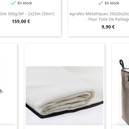


En stock
En stock
tile 500g/m² - 2x25m (50m²)
Agrafes Métalliques 20x20x
- Pour Toile De Paillag
Prix
159,00 €
Prix
9,90 €