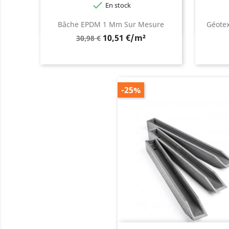

En stock
Bâche EPDM 1 Mm Sur Mesure
Géotex
Prix
10,51 €/m²
30,98 €
de
base
-25%