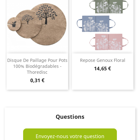
Disque De Paillage Pour Pots
Repose Genoux Floral
100% Biodégradables -
Prix
14,65 €
Thoredisc
Prix
0,31 €
Questions
Envoyez-nous votre question