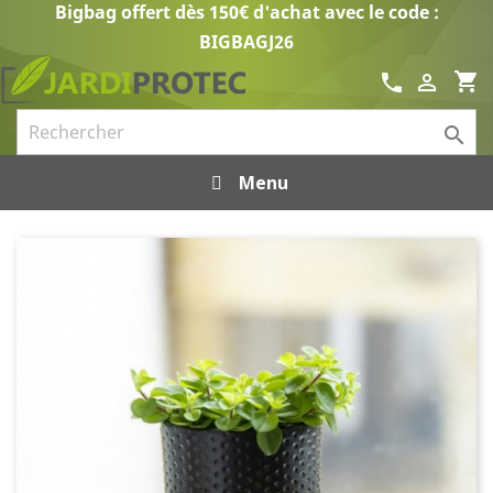
Bigbag offert dès 150€ d'achat avec le code :
BIGBAGJ26
shopping_cart
call


Menu