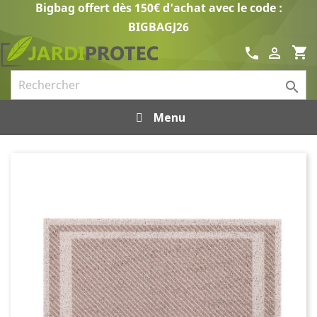
Bigbag offert dès 150€ d'achat avec le code :
BIGBAGJ26
shopping_cart
call


Menu