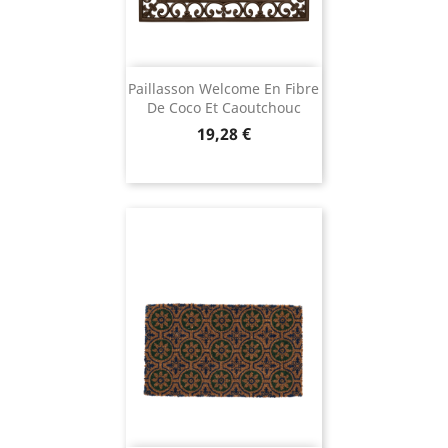
Paillasson Welcome En Fibre
De Coco Et Caoutchouc
Prix
19,28 €