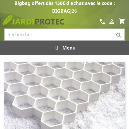
Bigbag offert dès 150€ d'achat avec le code :
BIGBAGJ26
shopping_cart
call


Menu