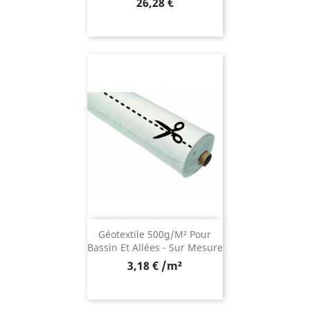
Prix
26,28 €
Géotextile 500g/m² Pour
Bassin Et Allées - Sur Mesure
3,18 € /m²