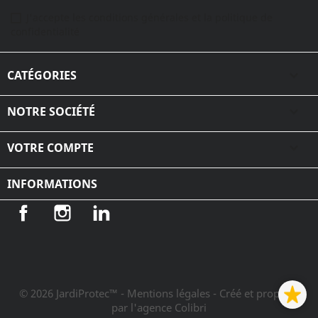
J'accepte les conditions générales et la politique de
confidentialité
CATÉGORIES

NOTRE SOCIÉTÉ

VOTRE COMPTE

INFORMATIONS
Facebook
Instagram
LinkedIn
© 2026 JardiProtec™ - Mentions légales
- Créé et propulsé
par l'agence Colibri