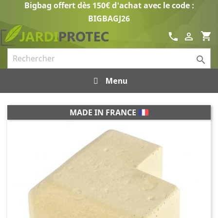
Bigbag offert dès 150€ d'achat avec le code :
BIGBAGJ26
shopping_cart
call


Menu
MADE IN FRANCE