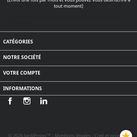
tout moment)
J'accepte les conditions générales et la politique de
confidentialité
CATÉGORIES

NOTRE SOCIÉTÉ

VOTRE COMPTE

INFORMATIONS
Facebook
Instagram
LinkedIn
© 2026 JardiProtec™ - Mentions légales
- Créé et propulsé