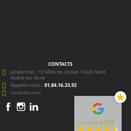
CONTACTS
Jardiprotec , 13 Allée de cindais 14320 Saint
André sur Orne
01.84.16.33.92
Appelez-nous :
Contactez-nous
Facebook
Instagram
LinkedIn
4.5/5
Avis client