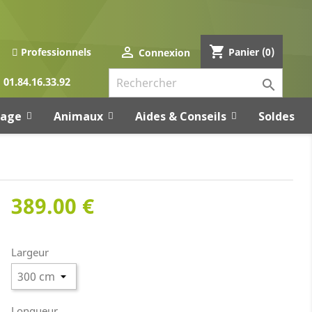
shopping_cart

Panier
(0)
Professionnels
Connexion
01.84.16.33.92

rage
Animaux
Aides & Conseils
Soldes
389.00 €
Largeur
Longueur