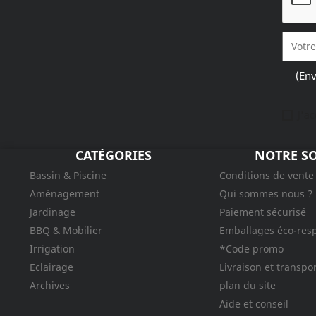
(Env
J'a
CATÉGORIES
NOTRE SO
Bassin & Piscine
Conditions de vente
Aménagement
Qui sommes nous ?
Jardinage
Paiement sécurisé
BBQ & Mobilier
Emballages éco-res
Irrigation
*Code promo
Eclairage
Livraison et transpo
Archives
plan du site
Aide et conseil