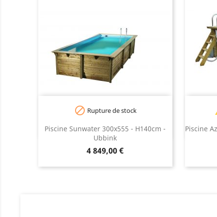

Rupture de stock
Beige
Bleu
Piscine Sunwater 300x555 - H140cm -
Piscine A
Ubbink
Prix
4 849,00 €