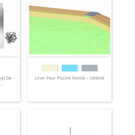
Beige
Bleu
Gris
eg) De
Liner Pour Piscine Ronde – Ubbink
..