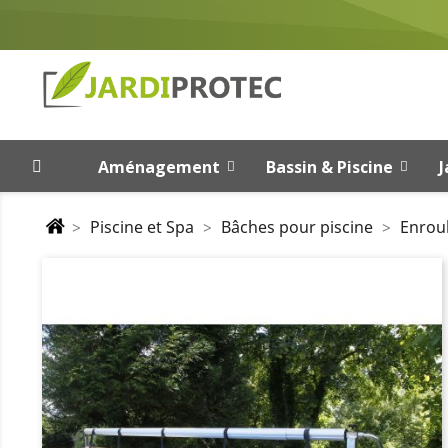
Aménagement
Bassin & Piscine
J
Piscine et Spa
Bâches pour piscine
Enrou