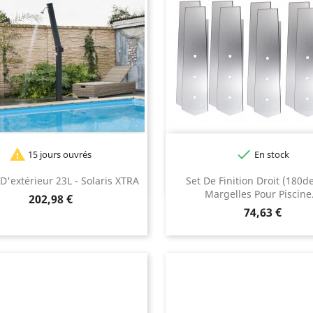


15 jours ouvrés
En stock
D'extérieur 23L - Solaris XTRA
Set De Finition Droit (180d
Margelles Pour Piscine.
Prix
202,98 €
Prix
74,63 €