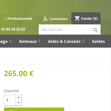
shopping_cart

Panier
(0)
Professionnels
Connexion
01.84.16.33.92

rage
Animaux
Aides & Conseils
Soldes
265.00 €
Quantité