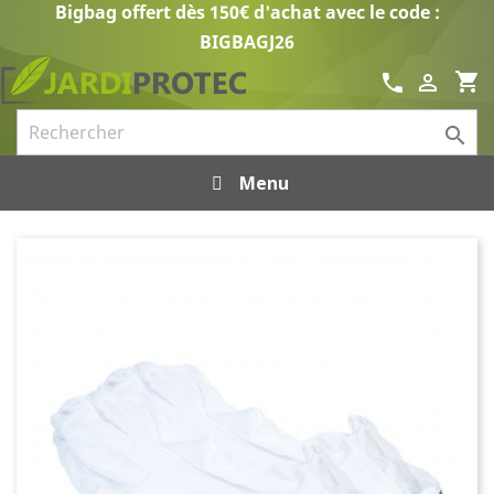
Bigbag offert dès 150€ d'achat avec le code :
BIGBAGJ26
shopping_cart
call


Menu