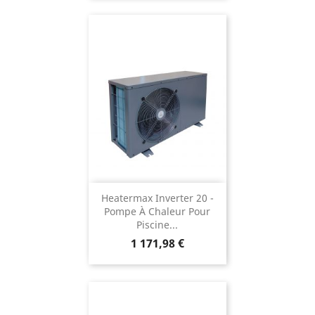
Heatermax Inverter 20 -
Pompe À Chaleur Pour
Piscine...
Prix
1 171,98 €