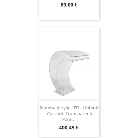
Prix
89,00 €
Mamba Acrylic LED - Ubbink
- Cascade Transparente
Pour...
Prix
400,45 €