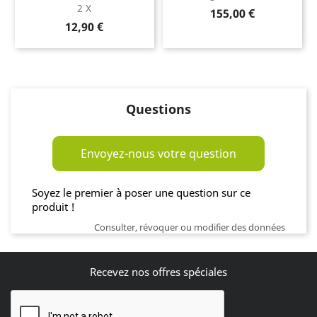
2 X
Prix
155,00 €
Prix
12,90 €
Questions
Envoyez-nous votre question
Soyez le premier à poser une question sur ce
produit !
Consulter, révoquer ou modifier des données
Recevez nos offres spéciales