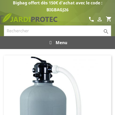
Bigbag offert dès 150€ d'achat avec le code :
BIGBAGJ26
shopping_cart
call


Menu