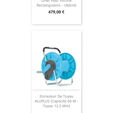
Liner Pour Piscine
Rectangulaire – Ubbink
Prix
479,00 €
Enrouleur De Tuyau
ALUPLUS (capacité 60 M -
Tuyau 12,5 Mm)