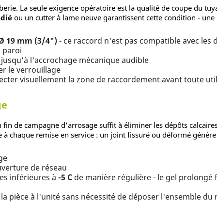
rie. La seule exigence opératoire est la qualité de coupe du tuyau
dié
ou un cutter à lame neuve garantissent cette condition - un
 Ø 19 mm (3/4")
- ce raccord n'est pas compatible avec les
 paroi
d jusqu'à l'accrochage mécanique audible
er le verrouillage
cter visuellement la zone de raccordement avant toute util
ge
en fin de campagne d'arrosage suffit à éliminer les dépôts calcair
ée à chaque remise en service : un joint fissuré ou déformé génère
ge
uverture de réseau
es inférieures à
-5 C
de manière régulière - le gel prolongé f
 la pièce à l'unité sans nécessité de déposer l'ensemble du