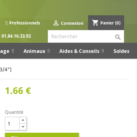
shopping_cart

Panier
(0)
Professionnels
Connexion
01.84.16.33.92

rage
Animaux
Aides & Conseils
Soldes
3/4")
1.66 €
Quantité