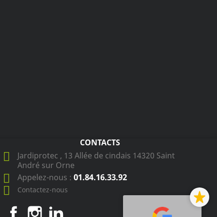
CONTACTS
Jardiprotec , 13 Allée de cindais 14320 Saint
André sur Orne
01.84.16.33.92
Appelez-nous :
Contactez-nous
Facebook
Instagram
LinkedIn