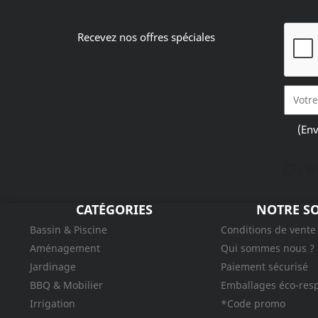
Recevez nos offres spéciales
(Env
J'a
CATÉGORIES
NOTRE SO
Bassin & Piscine
Conditions de vente
Aménagement
Qui sommes nous ?
Jardinage
Paiement sécurisé
BBQ & Mobilier
Emballages éco-res
Irrigation
*Code promo