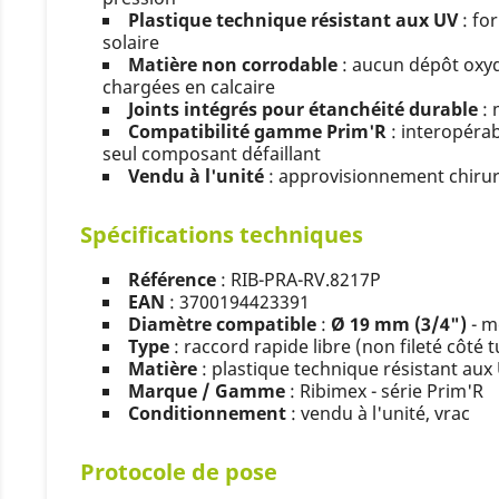
Plastique technique résistant aux UV
: fo
solaire
Matière non corrodable
: aucun dépôt oxyd
chargées en calcaire
Joints intégrés pour étanchéité durable
: 
Compatibilité gamme Prim'R
: interopérab
seul composant défaillant
Vendu à l'unité
: approvisionnement chirurg
Spécifications techniques
Référence
: RIB-PRA-RV.8217P
EAN
: 3700194423391
Diamètre compatible
:
Ø 19 mm (3/4")
- m
Type
: raccord rapide libre (non fileté côté 
Matière
: plastique technique résistant aux
Marque / Gamme
: Ribimex - série Prim'R
Conditionnement
: vendu à l'unité, vrac
Protocole de pose